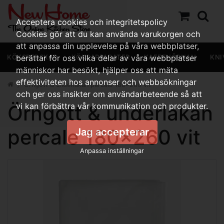
Acceptera cookies och integritetspolicy
Cookies gör att du kan använda varukorgen och
att anpassa din upplevelse på våra webbplatser,
KÖKSREDSKAP
berättar för oss vilka delar av våra webbplatser
KÖKSAPPARATER
KAFFEHÖRNAN
KNI
människor har besökt, hjälper oss att mäta
effektiviteten hos annonser och webbsökningar
Örngott & underlakan percale 180x260 vit
och ger oss insikter om användarbeteende så att
Örngott & underlakan
vi kan förbättra vår kommunikation och produkter.
percale 180x260 vit
Jag accepterar
Anpassa inställningar