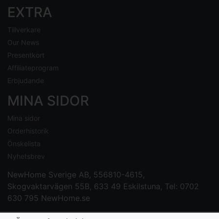
EXTRA
Tillverkare
Our News
Presentkort
Affiliateprogram
Erbjudande
MINA SIDOR
Mina sidor
Orderhistorik
Önskelista
Nyhetsbrev
NewHome Sverige AB
, 556810-4615,
Skogvaktarvägen 55B, 633 49 Eskilstuna, Tel: 0702
630 795
NewHome.se