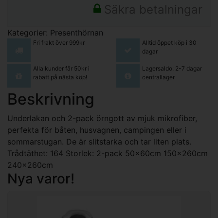
Säkra betalningar
Kategorier:
Presenthörnan
Fri frakt över 999kr
Alltid öppet köp i 30
dagar
Alla kunder får 50kr i
Lagersaldo: 2-7 dagar
rabatt på nästa köp!
centrallager
Beskrivning
Underlakan och 2-pack örngott av mjuk mikrofiber,
perfekta för båten, husvagnen, campingen eller i
sommarstugan. De är slitstarka och tar liten plats.
Trådtäthet: 164 Storlek: 2-pack 50x60cm 150x260cm
240x260cm
Nya varor!