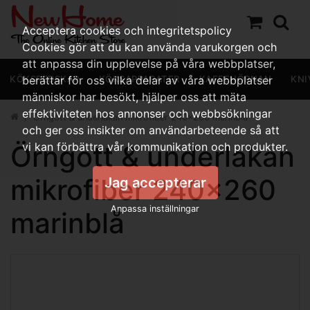
Acceptera cookies och integritetspolicy
Cookies gör att du kan använda varukorgen och
att anpassa din upplevelse på våra webbplatser,
KÖKSREDSKAP
berättar för oss vilka delar av våra webbplatser
KÖKSAPPARATER
KAFFEHÖRNAN
KNI
människor har besökt, hjälper oss att mäta
effektiviteten hos annonser och webbsökningar
Örngott & underlakan mikrofiber 240x260 marinblå
och ger oss insikter om användarbeteende så att
Örngott & underlakan
vi kan förbättra vår kommunikation och produkter.
mikrofiber 240x260
Jag accepterar
Anpassa inställningar
marinblå