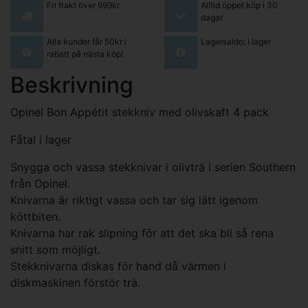
Fri frakt över 999kr
Alltid öppet köp i 30
dagar
Alla kunder får 50kr i
Lagersaldo: I lager
rabatt på nästa köp!
Beskrivning
Opinel Bon Appétit stekkniv med olivskaft 4 pack
Fåtal i lager
Snygga och vassa stekknivar i olivträ i serien Southern
från Opinel.
Knivarna är riktigt vassa och tar sig lätt igenom
köttbiten.
Knivarna har rak slipning för att det ska bli så rena
snitt som möjligt.
Stekknivarna diskas för hand då värmen i
diskmaskinen förstör trä.