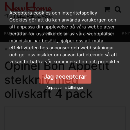
Acceptera cookies och integritetspolicy
Cookies gör att du kan använda varukorgen och
att anpassa din upplevelse på våra webbplatser,
KÖKSREDSKAP
berättar för oss vilka delar av våra webbplatser
KÖKSAPPARATER
KAFFEHÖRNAN
KNI
människor har besökt, hjälper oss att mäta
effektiviteten hos annonser och webbsökningar
Opinel Bon Appétit stekkniv med olivskaft 4 pack
och ger oss insikter om användarbeteende så att
Opinel Bon Appétit
vi kan förbättra vår kommunikation och produkter.
stekkniv med
Jag accepterar
Anpassa inställningar
olivskaft 4 pack