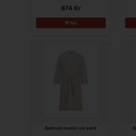
874 Kr
Köp
Badrock muslin xxl sand
B