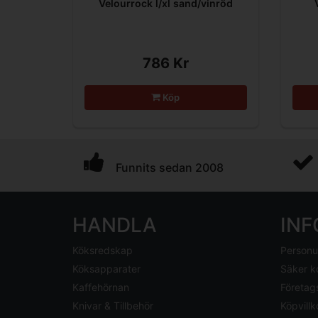
Velourrock l/xl sand/vinröd
786 Kr
Köp
Funnits sedan 2008
HANDLA
IN
Köksredskap
Personu
Köksapparater
Säker k
Kaffehörnan
Företag
Knivar & Tillbehör
Köpvillk