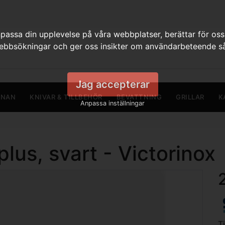
assa din upplevelse på våra webbplatser, berättar för oss
webbsökningar och ger oss insikter om användarbeteende så
Jag accepterar
RNAN
KNIVAR & TILLBEHÖR
BEVATTNING
GRILLAR
K
Anpassa inställningar
plus, svart - Victorinox
T