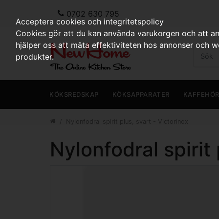
0702 630 795
Acceptera cookies och integritetspolicy
Cookies gör att du kan använda varukorgen och att anp
hjälper oss att mäta effektiviteten hos annonser och 
produkter.
KÖKSREDSKAP
KÖKSAPPARATER
KAFFEHÖ
Nylonfodral spirit plus, svart - Victorinox
Nylonfodral spirit 