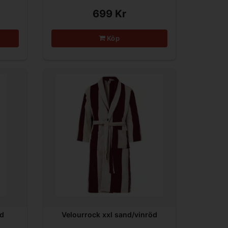
699 Kr
Köp
nd
Velourrock xxl sand/vinröd