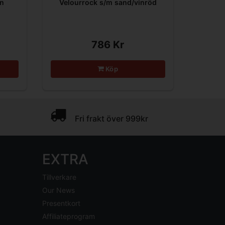
in
Velourrock s/m sand/vinröd
786 Kr
Köp
Fri frakt över 999kr
EXTRA
Tillverkare
Our News
Presentkort
Affiliateprogram