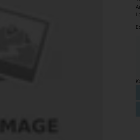
A
L
E
K