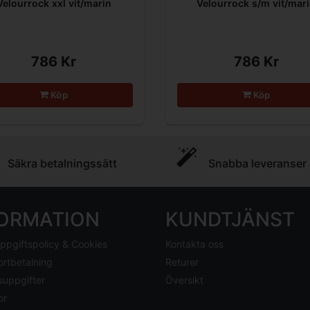
Velourrock xxl vit/marin
Velourrock s/m vit/mar
786 Kr
786 Kr
Köp
Köp
Säkra betalningssätt
Snabba leveranser
FORMATION
KUNDTJÄNST
ppgiftspolicy & Cookies
Kontakta oss
ortbetalning
Returer
suppgifter
Översikt
or