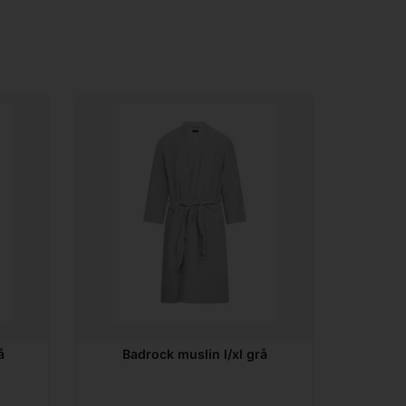
å
Badrock muslin l/xl grå