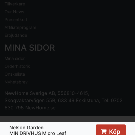
Tillverkare
Our News
Presentkort
Affiliateprogram
Erbjudande
MINA SIDOR
Mina sidor
Orderhistorik
Önskelista
Nyhetsbrev
NewHome Sverige AB
, 556810-4615,
Skogvaktarvägen 55B, 633 49 Eskilstuna, Tel: 0702
630 795
NewHome.se
Nelson Garden
Köp
MINIDRIVHUS Micro Leaf