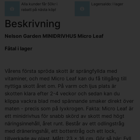
Alla kunder får 50kr i
Lagersaldo: I lager
rabatt på nästa köp!
Beskrivning
Nelson Garden MINIDRIVHUS Micro Leaf
Fåtal i lager
Vårens första spröda skott är sprängfyllda med
vitaminer, och med Micro Leaf kan du få tillgång till
nyttiga skott året om. På varm och ljus plats är
skotten klara efter 2-4 veckor och sedan kan du
klippa vackra blad med spännande smaker direkt över
maten - precis som på lyxkrogen. Fakta: Micro Leaf är
ett minidrivhus för snabb skörd av skott med högt
näringsinnehåll, året runt. Består av ett odlingstråg
med dräneringshål, ett bottentråg och ett lock,
tillverkade av plast. Mått: 23 x 16 cm. Gör så här: Fyll