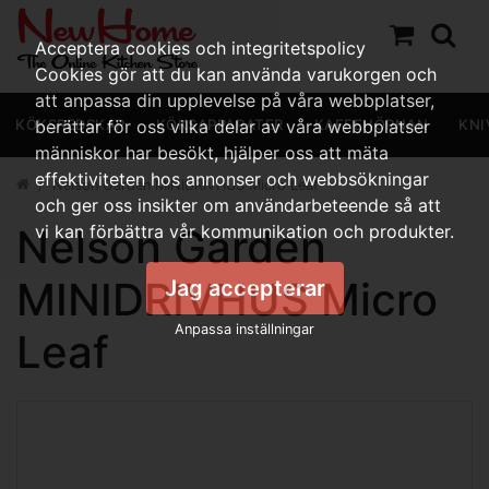
Acceptera cookies och integritetspolicy
Cookies gör att du kan använda varukorgen och
att anpassa din upplevelse på våra webbplatser,
KÖKSREDSKAP
berättar för oss vilka delar av våra webbplatser
KÖKSAPPARATER
KAFFEHÖRNAN
KNI
människor har besökt, hjälper oss att mäta
effektiviteten hos annonser och webbsökningar
Nelson Garden MINIDRIVHUS Micro Leaf
och ger oss insikter om användarbeteende så att
Nelson Garden
vi kan förbättra vår kommunikation och produkter.
MINIDRIVHUS Micro
Jag accepterar
Anpassa inställningar
Leaf