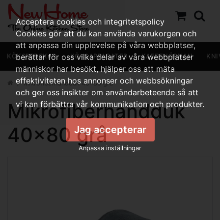
Acceptera cookies och integritetspolicy
Cookies gör att du kan använda varukorgen och
att anpassa din upplevelse på våra webbplatser,
KÖKSREDSKAP
berättar för oss vilka delar av våra webbplatser
KÖKSAPPARATER
KAFFEHÖRNAN
KNI
människor har besökt, hjälper oss att mäta
effektiviteten hos annonser och webbsökningar
Mikrofiberhandduk 40x80 grå
och ger oss insikter om användarbeteende så att
Mikrofiberhandduk
vi kan förbättra vår kommunikation och produkter.
40x80 grå
Jag accepterar
Anpassa inställningar