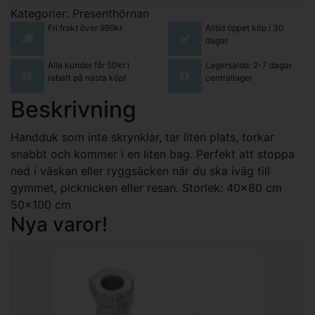
Kategorier:
Presenthörnan
Fri frakt över 999kr
Alltid öppet köp i 30
dagar
Alla kunder får 50kr i
Lagersaldo: 2-7 dagar
rabatt på nästa köp!
centrallager
Beskrivning
Handduk som inte skrynklar, tar liten plats, torkar
snabbt och kommer i en liten bag. Perfekt att stoppa
ned i väskan eller ryggsäcken när du ska iväg till
gymmet, picknicken eller resan. Storlek: 40x80 cm
50x100 cm
Nya varor!