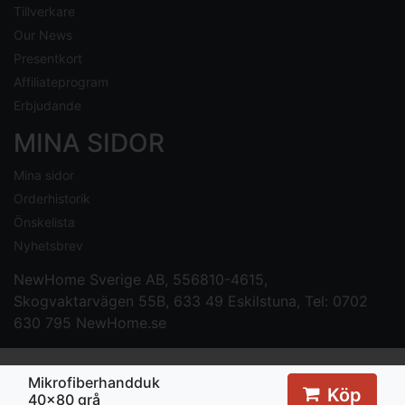
Tillverkare
Our News
Presentkort
Affiliateprogram
Erbjudande
MINA SIDOR
Mina sidor
Orderhistorik
Önskelista
Nyhetsbrev
NewHome Sverige AB
, 556810-4615,
Skogvaktarvägen 55B, 633 49 Eskilstuna, Tel: 0702
630 795
NewHome.se
Mikrofiberhandduk
Köp
40x80 grå