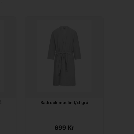
.
å
Badrock muslin l/xl grå
699 Kr