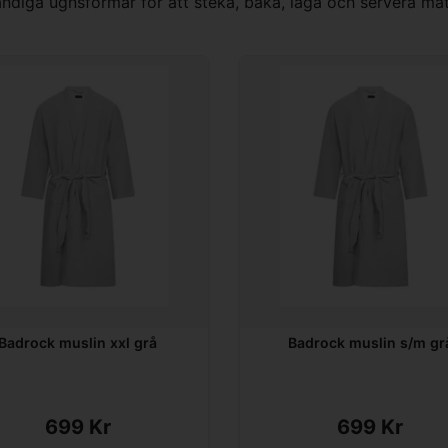
ändiga ugnsformar för att steka, baka, laga och servera mat
Badrock muslin xxl grå
Badrock muslin s/m gr
699 Kr
699 Kr