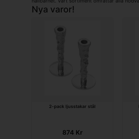
hållbarhet. Vårt sortiment omfattar alla nödv
Nya varor!
2-pack ljusstakar stål
874 Kr