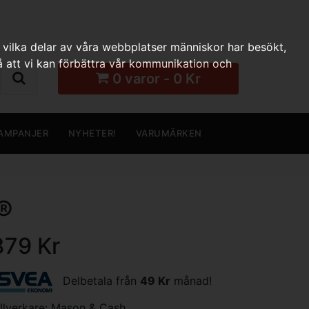
 vilka delar av våra webbplatser människor har besökt,
 att vi kan förbättra vår kommunikation och
0 varor - 0 Kr
AMPANJER
NYHETER!
VARUMÄRKEN
®
379 Kr
Delbetala från
49 Kr
månad!
illverkare:
Mason & Cash