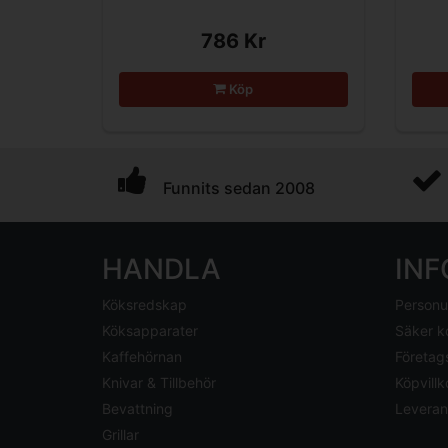
786 Kr
Köp
Funnits sedan 2008
HANDLA
IN
Köksredskap
Personu
Köksapparater
Säker k
Kaffehörnan
Företag
Knivar & Tillbehör
Köpvillk
Bevattning
Leveran
Grillar