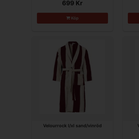
699 Kr
Köp
Velourrock l/xl sand/vinröd