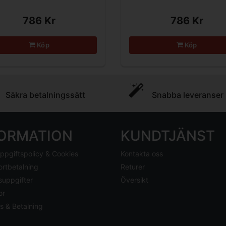
786 Kr
786 Kr
Köp
Köp
Säkra betalningssätt
Snabba leveranser
FORMATION
KUNDTJÄNST
ppgiftspolicy & Cookies
Kontakta oss
ortbetalning
Returer
suppgifter
Översikt
or
s & Betalning