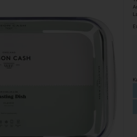
A
L
E
K