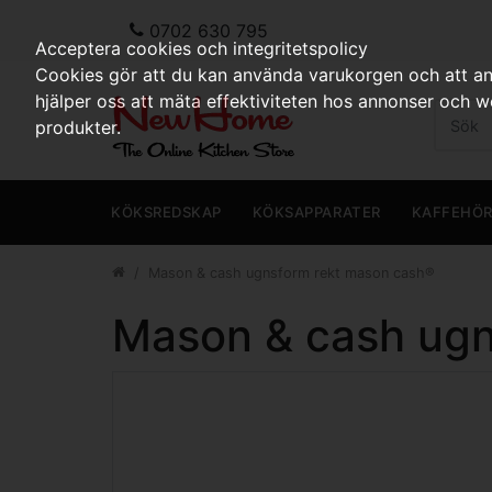
0702 630 795
Acceptera cookies och integritetspolicy
Cookies gör att du kan använda varukorgen och att anp
hjälper oss att mäta effektiviteten hos annonser och 
produkter.
KÖKSREDSKAP
KÖKSAPPARATER
KAFFEHÖ
Mason & cash ugnsform rekt mason cash®
Mason & cash ugn