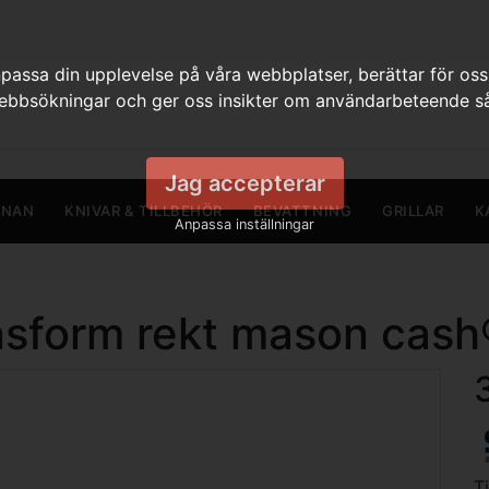
assa din upplevelse på våra webbplatser, berättar för oss
webbsökningar och ger oss insikter om användarbeteende så
Jag accepterar
RNAN
KNIVAR & TILLBEHÖR
BEVATTNING
GRILLAR
K
Anpassa inställningar
sform rekt mason cash
T