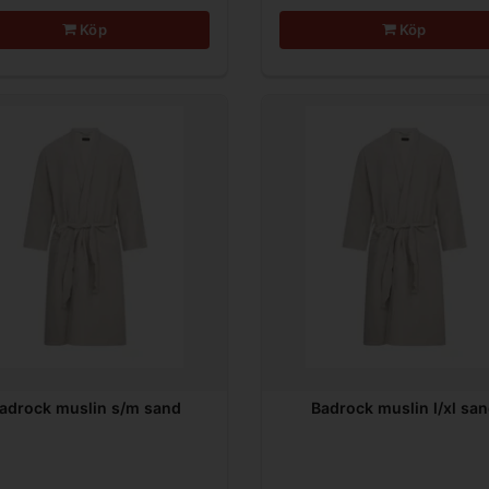
Köp
Köp
adrock muslin s/m sand
Badrock muslin l/xl sa