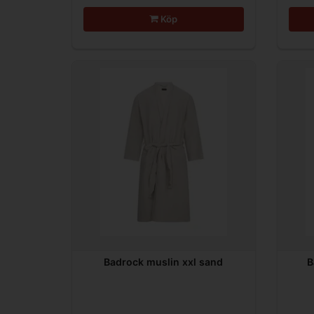
Köp
Badrock muslin xxl sand
B