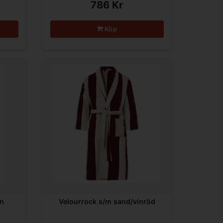
786 Kr
Köp
in
Velourrock s/m sand/vinröd