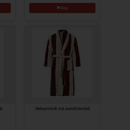
Köp
nd
Velourrock xxl sand/vinröd