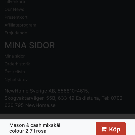
Tillverkare
Our News
Presentkort
Affiliateprogram
Erbjudande
MINA SIDOR
Mina sidor
Orderhistorik
Önskelista
Nyhetsbrev
NewHome Sverige AB
, 556810-4615,
Skogvaktarvägen 55B, 633 49 Eskilstuna, Tel: 0702
630 795
NewHome.se
Mason & cash mixskål
Köp
colour 2,7 l rosa