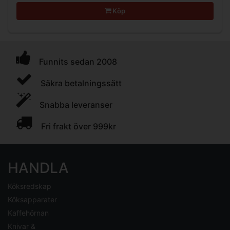
Köp
Funnits sedan 2008
Säkra betalningssätt
Snabba leveranser
Fri frakt över 999kr
HANDLA
Köksredskap
Köksapparater
Kaffehörnan
Knivar &