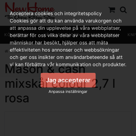
Acceptera cookies och integritetspolicy
Cookies gör att du kan använda varukorgen och
att anpassa din upplevelse på våra webbplatser,
KÖKSREDSKAP
berättar för oss vilka delar av våra webbplatser
KÖKSAPPARATER
KAFFEHÖRNAN
KNI
människor har besökt, hjälper oss att mäta
effektiviteten hos annonser och webbsökningar
Mason & cash mixskål colour 2,7 l rosa
och ger oss insikter om användarbeteende så att
Mason & cash
vi kan förbättra vår kommunikation och produkter.
mixskål colour 2,7 l
Jag accepterar
Anpassa inställningar
rosa