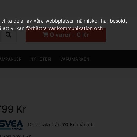
 vilka delar av våra webbplatser människor har besökt,
 att vi kan förbättra vår kommunikation och
0 varor - 0 Kr
AMPANJER
NYHETER!
VARUMÄRKEN
799 Kr
Delbetala från
70 Kr
månad!
illverkare:
LSA