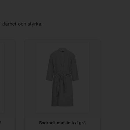
 klarhet och styrka.
å
Badrock muslin l/xl grå