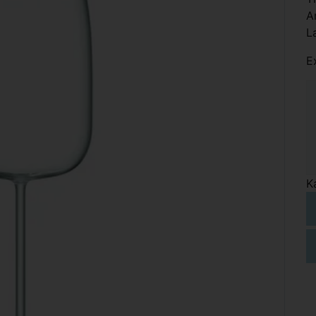
A
L
E
K