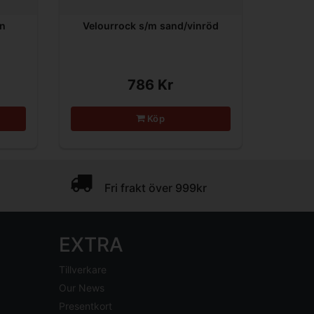
in
Velourrock s/m sand/vinröd
786 Kr
Köp
Fri frakt över 999kr
EXTRA
Tillverkare
Our News
Presentkort