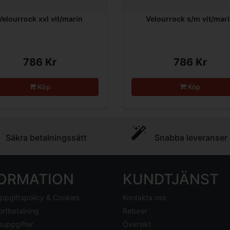
Velourrock xxl vit/marin
Velourrock s/m vit/mar
786 Kr
786 Kr
Köp
Köp
Säkra betalningssätt
Snabba leveranser
FORMATION
KUNDTJÄNST
ppgiftspolicy & Cookies
Kontakta oss
ortbetalning
Returer
suppgifter
Översikt