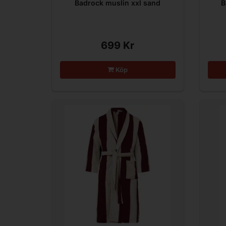
Badrock muslin xxl sand
B
699 Kr
Köp