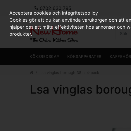
0702 630 795
Acceptera cookies och integritetspolicy
Cookies gör att du kan använda varukorgen och att anp
hjälper oss att mäta effektiviteten hos annonser och 
produkter.
KÖKSREDSKAP
KÖKSAPPARATER
KAFFEHÖ
Lsa vinglas borough 38 cl 4-pack
Lsa vinglas borou