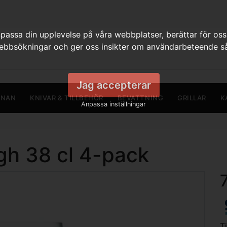
assa din upplevelse på våra webbplatser, berättar för oss
webbsökningar och ger oss insikter om användarbeteende så
Jag accepterar
RNAN
KNIVAR & TILLBEHÖR
BEVATTNING
GRILLAR
K
Anpassa inställningar
gh 38 cl 4-pack
T