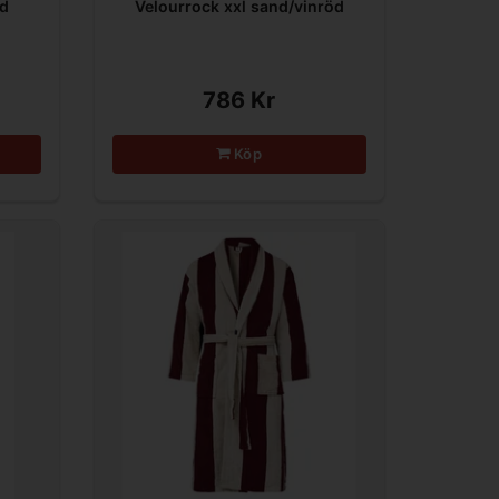
nd
Velourrock xxl sand/vinröd
786 Kr
Köp