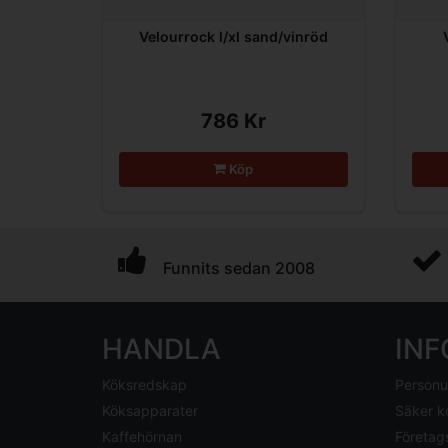
Velourrock l/xl sand/vinröd
786 Kr
Köp
Funnits sedan 2008
HANDLA
IN
Köksredskap
Personu
Köksapparater
Säker k
Kaffehörnan
Företag