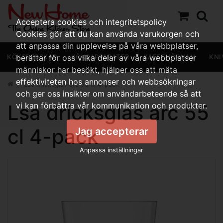
Acceptera cookies och integritetspolicy
Cookies gör att du kan använda varukorgen och
att anpassa din upplevelse på våra webbplatser,
KÖKSREDSKAP
berättar för oss vilka delar av våra webbplatser
KÖKSAPPARATER
KAFFEHÖRNAN
KNI
människor har besökt, hjälper oss att mäta
effektiviteten hos annonser och webbsökningar
Lsa dricksglas arc 55 cl 4-pack
och ger oss insikter om användarbeteende så att
Lsa dricksglas arc 55
vi kan förbättra vår kommunikation och produkter.
cl 4-pack
Jag accepterar
Anpassa inställningar