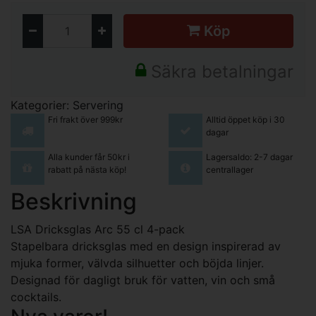
Köp
Säkra betalningar
Kategorier:
Servering
Fri frakt över 999kr
Alltid öppet köp i 30
dagar
Alla kunder får 50kr i
Lagersaldo: 2-7 dagar
rabatt på nästa köp!
centrallager
Beskrivning
LSA Dricksglas Arc 55 cl 4-pack
Stapelbara dricksglas med en design inspirerad av
mjuka former, välvda silhuetter och böjda linjer.
Designad för dagligt bruk för vatten, vin och små
cocktails.