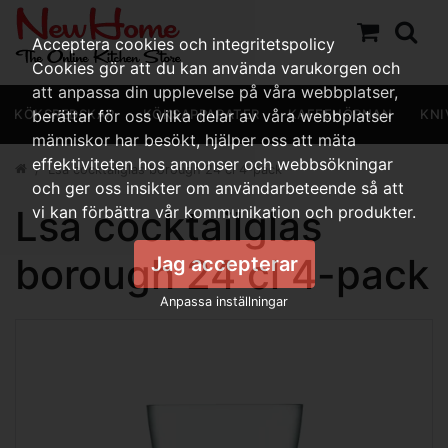
Acceptera cookies och integritetspolicy
Cookies gör att du kan använda varukorgen och
att anpassa din upplevelse på våra webbplatser,
KÖKSREDSKAP
berättar för oss vilka delar av våra webbplatser
KÖKSAPPARATER
KAFFEHÖRNAN
KNI
människor har besökt, hjälper oss att mäta
effektiviteten hos annonser och webbsökningar
Lsa cocktailglas borough 24 cl 4-pack
och ger oss insikter om användarbeteende så att
Lsa cocktailglas
vi kan förbättra vår kommunikation och produkter.
borough 24 cl 4-pack
Jag accepterar
Anpassa inställningar