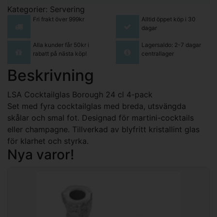
Kategorier:
Servering
Fri frakt över 999kr
Alltid öppet köp i 30
dagar
Alla kunder får 50kr i
Lagersaldo: 2-7 dagar
rabatt på nästa köp!
centrallager
Beskrivning
LSA Cocktailglas Borough 24 cl 4-pack
Set med fyra cocktailglas med breda, utsvängda
skålar och smal fot. Designad för martini-cocktails
eller champagne. Tillverkad av blyfritt kristallint glas
för klarhet och styrka.
Nya varor!