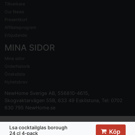
Tillverkare
Our News
Presentkort
Affiliateprogram
Erbjudande
MINA SIDOR
Mina sidor
Orderhistorik
Önskelista
Nyhetsbrev
NewHome Sverige AB
, 556810-4615,
Skogvaktarvägen 55B, 633 49 Eskilstuna, Tel: 0702
630 795
NewHome.se
Lsa cocktailglas borough
Köp
24 cl 4-pack