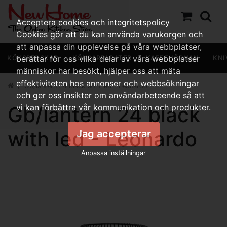
Acceptera cookies och integritetspolicy
Cookies gör att du kan använda varukorgen och
att anpassa din upplevelse på våra webbplatser,
KÖKSREDSKAP
berättar för oss vilka delar av våra webbplatser
KÖKSAPPARATER
KAFFEHÖRNAN
KNI
människor har besökt, hjälper oss att mäta
effektiviteten hos annonser och webbsökningar
Gb/lantern 24 black with led - Leonardo
och ger oss insikter om användarbeteende så att
Gb/lantern 24 black
vi kan förbättra vår kommunikation och produkter.
with led - Leonardo
Jag accepterar
Anpassa inställningar