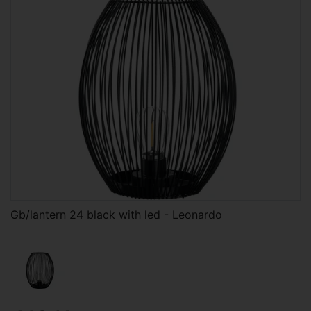
Gb/lantern 24 black with led - Leonardo