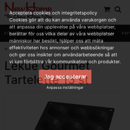
Acceptera cookies och integritetspolicy
Cookies gör att du kan använda varukorgen och
att anpassa din upplevelse på våra webbplatser,
KÖKSREDSKAP
berättar för oss vilka delar av våra webbplatser
KÖKSAPPARATER
KAFFEHÖRNAN
KNI
människor har besökt, hjälper oss att mäta
effektiviteten hos annonser och webbsökningar
Lékué Gourmet Tartelette 15 st
och ger oss insikter om användarbeteende så att
Lékué Gourmet
vi kan förbättra vår kommunikation och produkter.
Tartelette 15 st
Jag accepterar
Anpassa inställningar