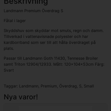
Beskrivning
Landmann Premium Överdrag S
Fåtal i lager
Skyddshuv som skyddar mot smuts, regn och damm.
Tillverkad i vattenavisnade polyester och har
kardborrband som ser till att hålla överdraget på
plats.
Passar till Landmann Goth 11430, Tennesse Broiler
samt Triton 12904/12933. Mått: 120x104x53cm Färg:
Svart
Taggar:
Landmann
,
Premium
,
Överdrag
,
S
,
Small
Nya varor!