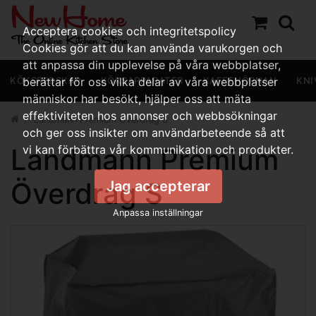
Acceptera cookies och integritetspolicy
Cookies gör att du kan använda varukorgen och
att anpassa din upplevelse på våra webbplatser,
KÖKSREDSKAP
berättar för oss vilka delar av våra webbplatser
KÖKSAPPARATER
KAFFEHÖRNAN
KNI
människor har besökt, hjälper oss att mäta
effektiviteten hos annonser och webbsökningar
Landmann Premium Överdrag S
och ger oss insikter om användarbeteende så att
Landmann Premium
vi kan förbättra vår kommunikation och produkter.
Överdrag S
Jag accepterar
Anpassa inställningar