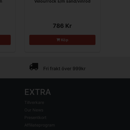
in
Velourrock s/m sand/vinröd
786 Kr
Köp
Fri frakt över 999kr
EXTRA
Tillverkare
Our News
Presentkort
Affiliateprogram