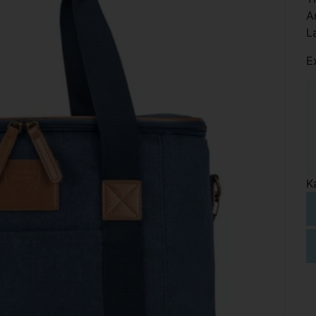
A
L
E
K