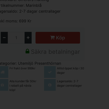
rtikelnummer: Marinblå
agersaldo: 2-7 dagar centrallager
xkl moms: 699 Kr
Köp
Säkra betalningar
ategorier:
Utemiljö
Presenthörnan
Fri frakt över 999kr
Alltid öppet köp i 30
dagar
Alla kunder får 50kr
Lagersaldo: 2-7
i rabatt på nästa
dagar centrallager
köp!