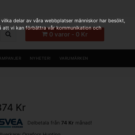
 vilka delar av våra webbplatser människor har besökt,
 att vi kan förbättra vår kommunikation och
0 varor - 0 Kr
AMPANJER
NYHETER!
VARUMÄRKEN
874 Kr
Delbetala från
74 Kr
månad!
illverkare:
Orrefors Hunting