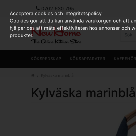
0702 630 795
Acceptera cookies och integritetspolicy
Cookies gör att du kan använda varukorgen och att anp
hjälper oss att mäta effektiviteten hos annonser och 
produkter.
KÖKSREDSKAP
KÖKSAPPARATER
KAFFEHÖ
Kylväska marinblå
Kylväska marinblå