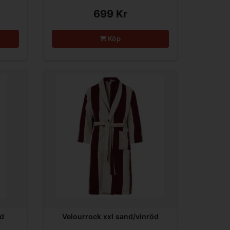
699 Kr
Köp
nd
Velourrock xxl sand/vinröd