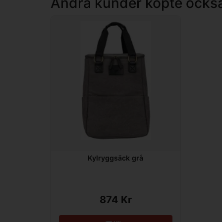
Andra kunder köpte ocks
Kylryggsäck grå
874 Kr