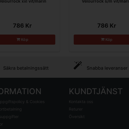
Velourrock xxl vit/marin
Velourrock s/m vit/mar
786 Kr
786 Kr
Köp
Köp
Säkra betalningssätt
Snabba leveranser
FORMATION
KUNDTJÄNST
ppgiftspolicy & Cookies
Kontakta oss
ortbetalning
Returer
suppgifter
Översikt
or