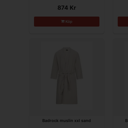
874 Kr
Köp
Badrock muslin xxl sand
B