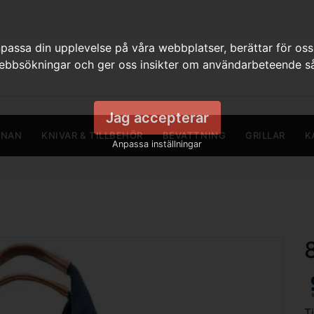
assa din upplevelse på våra webbplatser, berättar för oss
webbsökningar och ger oss insikter om användarbeteende så
Jag accepterar
RNAN
KNIVAR & TILLBEHÖR
BEVATTNING
GRILLAR
K
Anpassa inställningar
T