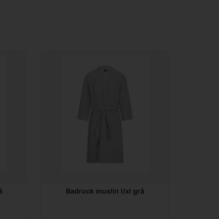
å
Badrock muslin l/xl grå