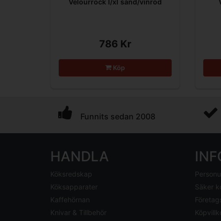
Velourrock l/xl sand/vinröd
786 Kr
Köp
Funnits sedan 2008
HANDLA
IN
Köksredskap
Personu
Köksapparater
Säker k
Kaffehörnan
Företag
Knivar & Tillbehör
Köpvillk