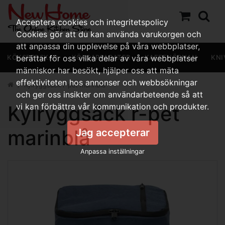
Acceptera cookies och integritetspolicy
Cookies gör att du kan använda varukorgen och
att anpassa din upplevelse på våra webbplatser,
KÖKSREDSKAP
berättar för oss vilka delar av våra webbplatser
KÖKSAPPARATER
KAFFEHÖRNAN
KNI
människor har besökt, hjälper oss att mäta
effektiviteten hos annonser och webbsökningar
Kylryggsäck r-pet marinblå
och ger oss insikter om användarbeteende så att
Kylryggsäck r-pet
vi kan förbättra vår kommunikation och produkter.
marinblå
Jag accepterar
Anpassa inställningar