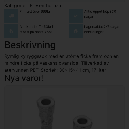
Kategorier:
Presenthörnan
Fri frakt över 999kr
Alltid öppet köp i 30
dagar
Alla kunder får 50kr i
Lagersaldo: 2-7 dagar
rabatt på nästa köp!
centrallager
Beskrivning
Rymlig kylryggsäck med en större ficka fram och en
mindre ficka på väskans ovansida. Tillverkad av
återvunnen PET. Storlek: 30x15x41 cm, 17 liter
Nya varor!