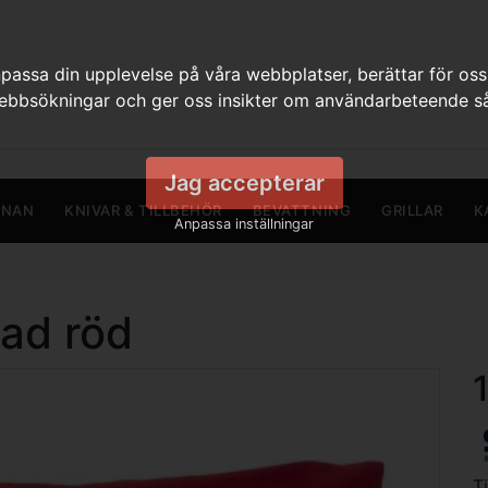
assa din upplevelse på våra webbplatser, berättar för oss
webbsökningar och ger oss insikter om användarbeteende så
Jag accepterar
RNAN
KNIVAR & TILLBEHÖR
BEVATTNING
GRILLAR
K
Anpassa inställningar
ad röd
T