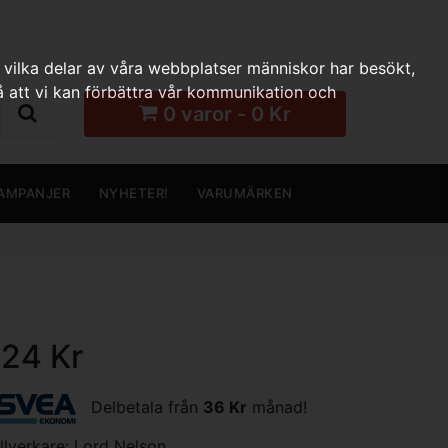
 vilka delar av våra webbplatser människor har besökt,
 att vi kan förbättra vår kommunikation och
0 varor - 0 Kr
AMPANJER
NYHETER!
VARUMÄRKEN
124 Kr
Delbetala från
36 Kr
månad!
illverkare:
Lord Nelson