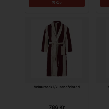
Köp
Velourrock l/xl sand/vinröd
786 Kr