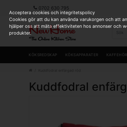
0702 630 795
Acceptera cookies och integritetspolicy
Cookies gör att du kan använda varukorgen och att anp
hjälper oss att mäta effektiviteten hos annonser och 
produkter.
KÖKSREDSKAP
KÖKSAPPARATER
KAFFEHÖ
Kuddfodral enfärgad röd
Kuddfodral enfärg