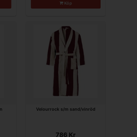
Köp
in
Velourrock s/m sand/vinröd
786 Kr