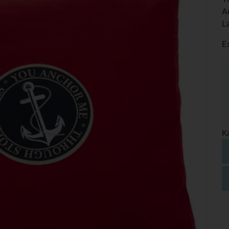
A
L
E
K