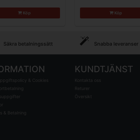
Köp
Köp
Säkra betalningssätt
Snabba leveranser
FORMATION
KUNDTJÄNST
ppgiftspolicy & Cookies
Kontakta oss
ortbetalning
Returer
suppgifter
Översikt
or
s & Betalning