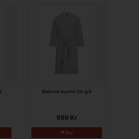
å
Badrock muslin l/xl grå
699 Kr
Köp