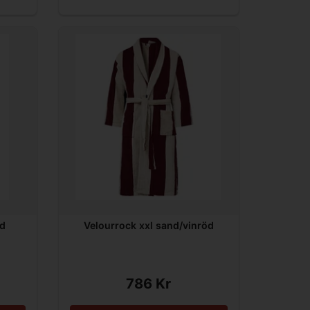
nd
Velourrock xxl sand/vinröd
786 Kr