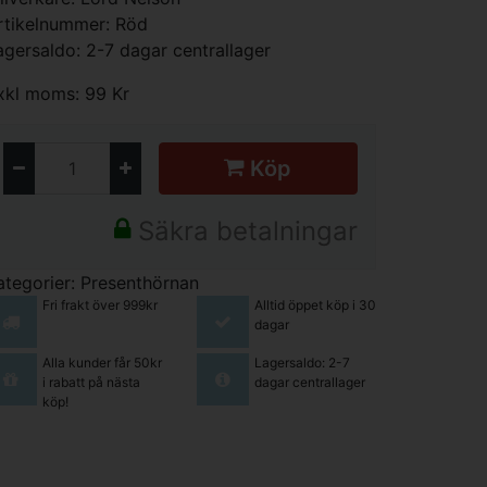
rtikelnummer: Röd
agersaldo: 2-7 dagar centrallager
xkl moms: 99 Kr
Köp
Säkra betalningar
ategorier:
Presenthörnan
Fri frakt över 999kr
Alltid öppet köp i 30
dagar
Alla kunder får 50kr
Lagersaldo: 2-7
i rabatt på nästa
dagar centrallager
köp!