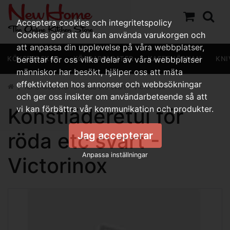
Acceptera cookies och integritetspolicy
Cookies gör att du kan använda varukorgen och
att anpassa din upplevelse på våra webbplatser,
KÖKSREDSKAP
berättar för oss vilka delar av våra webbplatser
KÖKSAPPARATER
KAFFEHÖRNAN
KNI
människor har besökt, hjälper oss att mäta
effektiviteten hos annonser och webbsökningar
Konstläderetui för röda etc svart - Victorinox
och ger oss insikter om användarbeteende så att
Konstläderetui för
vi kan förbättra vår kommunikation och produkter.
röda etc svart -
Jag accepterar
Anpassa inställningar
Victorinox