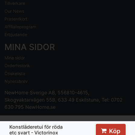
Tillverkare
Our News
Presentkort
Affiliateprogram
Erbjudande
MINA SIDOR
Mina sidor
Orderhistorik
Önskelista
Nyhetsbrev
NewHome Sverige AB
, 556810-4615,
Skogvaktarvägen 55B, 633 49 Eskilstuna, Tel: 0702
630 795
NewHome.se
Konstläderetui för röda
Köp
etc svart - Victorinox