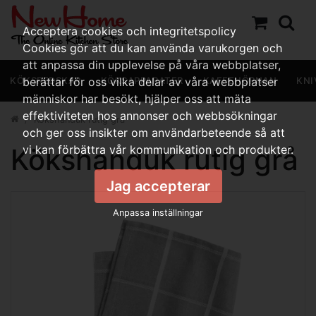
Acceptera cookies och integritetspolicy
Cookies gör att du kan använda varukorgen och
att anpassa din upplevelse på våra webbplatser,
KÖKSREDSKAP
berättar för oss vilka delar av våra webbplatser
KÖKSAPPARATER
KAFFEHÖRNAN
KNI
människor har besökt, hjälper oss att mäta
effektiviteten hos annonser och webbsökningar
Kökshanduk rutig grå
och ger oss insikter om användarbeteende så att
Kökshanduk rutig grå
vi kan förbättra vår kommunikation och produkter.
Jag accepterar
Anpassa inställningar