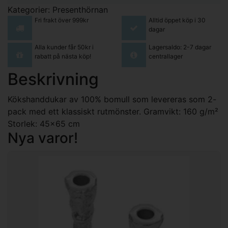
Kategorier:
Presenthörnan
Fri frakt över 999kr
Alltid öppet köp i 30
dagar
Alla kunder får 50kr i
Lagersaldo: 2-7 dagar
rabatt på nästa köp!
centrallager
Beskrivning
Kökshanddukar av 100% bomull som levereras som 2-
pack med ett klassiskt rutmönster. Gramvikt: 160 g/m²
Storlek: 45x65 cm
Nya varor!