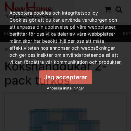
Acceptera cookies och integritetspolicy
Cookies gör att du kan använda varukorgen och
att anpassa din upplevelse på våra webbplatser,
KÖKSREDSKAP
berättar för oss vilka delar av våra webbplatser
KÖKSAPPARATER
KAFFEHÖRNAN
KNI
människor har besökt, hjälper oss att mäta
effektiviteten hos annonser och webbsökningar
Kökshanddukar 2-pack turkos
och ger oss insikter om användarbeteende så att
Kökshanddukar 2-
vi kan förbättra vår kommunikation och produkter.
pack turkos
Jag accepterar
Anpassa inställningar