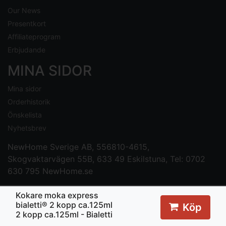
Our News
Presentkort
Affiliateprogram
Erbjudande
MINA SIDOR
Mina sidor
Orderhistorik
Önskelista
Nyhetsbrev
NewHome Sverige AB
, 556810-4615,
Skogvaktarvägen 55B, 633 49 Eskilstuna, Tel: 0702
630 795
NewHome.se
Kokare moka express
bialetti® 2 kopp ca.125ml
Köp
2 kopp ca.125ml - Bialetti