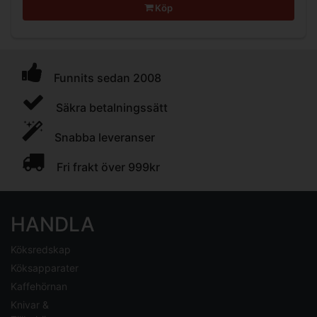
Köp
Funnits sedan 2008
Säkra betalningssätt
Snabba leveranser
Fri frakt över 999kr
HANDLA
Köksredskap
Köksapparater
Kaffehörnan
Knivar &