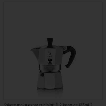
Kokare moka express bialetti® 2 kopp ca.125ml 2