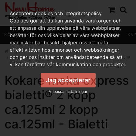
Acceptera cookies och integritetspolicy
Cookies gör att du kan använda varukorgen och
att anpassa din upplevelse på våra webbplatser,
KÖKSREDSKAP
berättar för oss vilka delar av våra webbplatser
KÖKSAPPARATER
KAFFEHÖRNAN
KNI
människor har besökt, hjälper oss att mäta
effektiviteten hos annonser och webbsökningar
och ger oss insikter om användarbeteende så att
Kokare moka express bialetti® 2 kopp ca.125ml 2 kopp ca.125ml
- Bialetti
vi kan förbättra vår kommunikation och produkter.
Kokare moka express
Jag accepterar
bialetti® 2 kopp
Anpassa inställningar
ca.125ml 2 kopp
ca.125ml - Bialetti