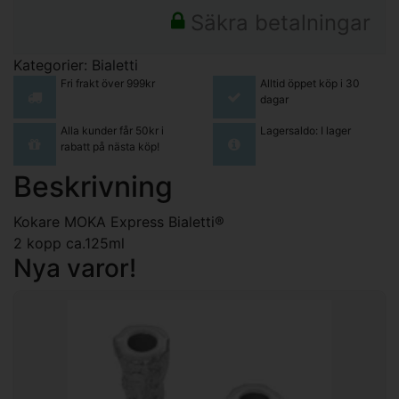
Säkra betalningar
Kategorier:
Bialetti
Fri frakt över 999kr
Alltid öppet köp i 30
dagar
Alla kunder får 50kr i
Lagersaldo: I lager
rabatt på nästa köp!
Beskrivning
Kokare MOKA Express Bialetti®
2 kopp ca.125ml
Nya varor!