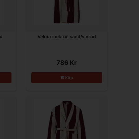
nd
Velourrock xxl sand/vinröd
786 Kr
Köp