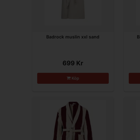
Badrock muslin xxl sand
B
699 Kr
Köp