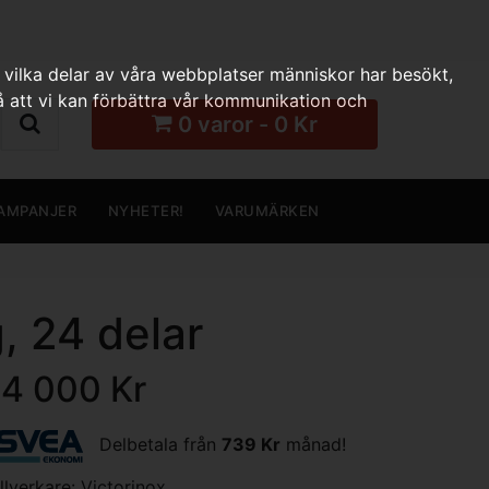
 vilka delar av våra webbplatser människor har besökt,
 att vi kan förbättra vår kommunikation och
0 varor - 0 Kr
AMPANJER
NYHETER!
VARUMÄRKEN
, 24 delar
14 000 Kr
Delbetala från
739 Kr
månad!
illverkare:
Victorinox