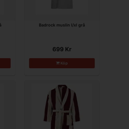
å
Badrock muslin l/xl grå
699 Kr
Köp