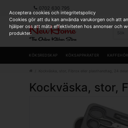
0702 630 795
Acceptera cookies och integritetspolicy
Cookies gör att du kan använda varukorgen och att anp
hjälper oss att mäta effektiviteten hos annonser och 
produkter.
KÖKSREDSKAP
KÖKSAPPARATER
KAFFEHÖ
Kockväska, stor, Fibrox eller plasthandtag, 24 dela
Kockväska, stor, F