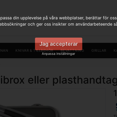
assa din upplevelse på våra webbplatser, berättar för oss
webbsökningar och ger oss insikter om användarbeteende så
Jag accepterar
RNAN
KNIVAR & TILLBEHÖR
BEVATTNING
GRILLAR
K
Anpassa inställningar
r
ibrox eller plasthandtag
T