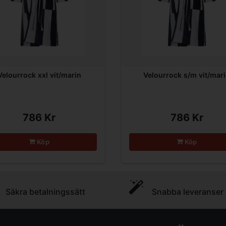
Velourrock xxl vit/marin
Velourrock s/m vit/mar
786 Kr
786 Kr
Köp
Köp
Säkra betalningssätt
Snabba leveranser