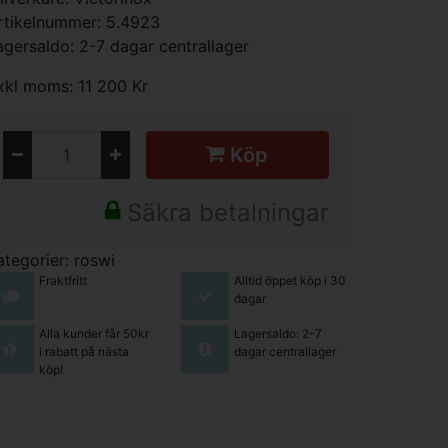
rtikelnummer: 5.4923
agersaldo: 2-7 dagar centrallager
xkl moms: 11 200 Kr
Köp
Säkra betalningar
ategorier:
roswi
Fraktfritt
Alltid öppet köp i 30
dagar
Alla kunder får 50kr
Lagersaldo: 2-7
i rabatt på nästa
dagar centrallager
köp!