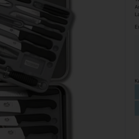
A
L
E
K