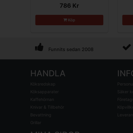
786 Kr
Köp
Funnits sedan 2008
HANDLA
IN
Köksredskap
Personu
Köksapparater
Säker k
Kaffehörnan
Företag
Knivar & Tillbehör
Köpvillk
Bevattning
Leveran
Grillar