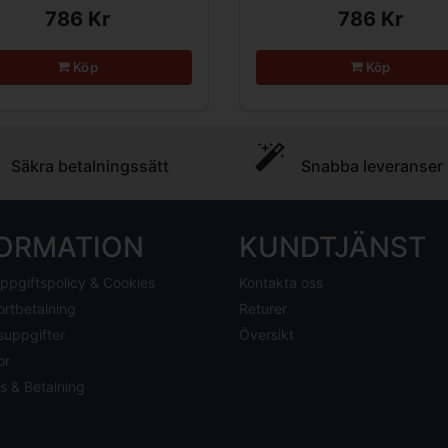
786 Kr
786 Kr
Köp
Köp
Säkra betalningssätt
Snabba leveranser
FORMATION
KUNDTJÄNST
ppgiftspolicy & Cookies
Kontakta oss
ortbetalning
Returer
suppgifter
Översikt
or
s & Betalning