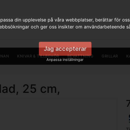
assa din upplevelse på våra webbplatser, berättar för oss
webbsökningar och ger oss insikter om användarbeteende så
Jag accepterar
RNAN
KNIVAR & TILLBEHÖR
BEVATTNING
GRILLAR
K
Anpassa inställningar
dad, 25 cm,
T