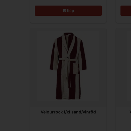
Köp
Velourrock l/xl sand/vinröd