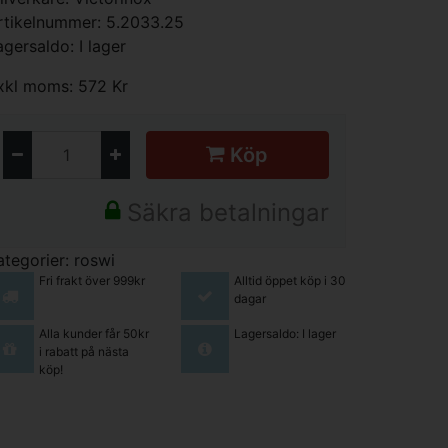
rtikelnummer: 5.2033.25
agersaldo: I lager
xkl moms: 572 Kr
Köp
Säkra betalningar
ategorier:
roswi
Fri frakt över 999kr
Alltid öppet köp i 30
dagar
Alla kunder får 50kr
Lagersaldo: I lager
i rabatt på nästa
köp!