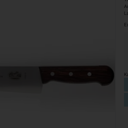
A
L
E
K