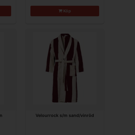
Köp
in
Velourrock s/m sand/vinröd