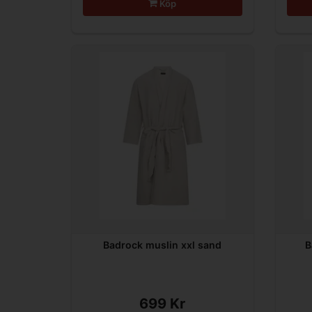
Köp
Badrock muslin xxl sand
B
699 Kr