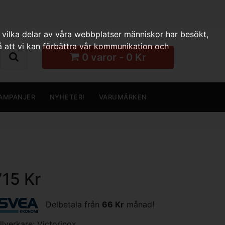
 vilka delar av våra webbplatser människor har besökt,
 att vi kan förbättra vår kommunikation och
0 varor - 0 Kr
AMPANJER
NYHETER!
VARUMÄRKEN
715 Kr
Delbetala från
66 Kr
månad!
illverkare:
Victorinox