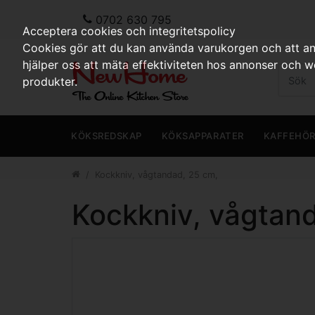
0702 630 795
Acceptera cookies och integritetspolicy
Cookies gör att du kan använda varukorgen och att anp
hjälper oss att mäta effektiviteten hos annonser och 
produkter.
KÖKSREDSKAP
KÖKSAPPARATER
KAFFEHÖ
Kockkniv, vågtandad, 25 cm,
Kockkniv, vågtan