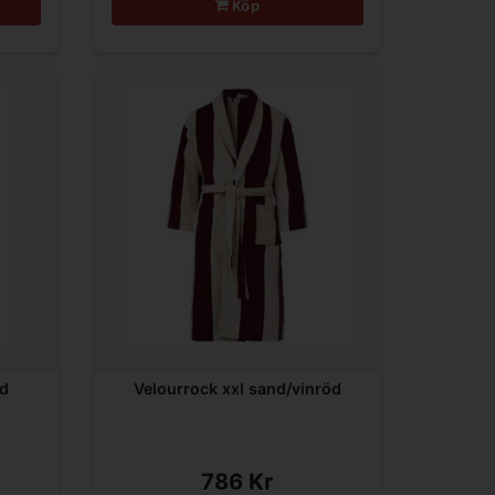
Köp
nd
Velourrock xxl sand/vinröd
786 Kr