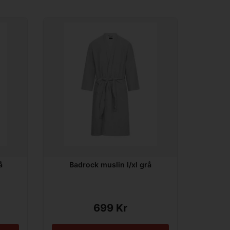
å
Badrock muslin l/xl grå
699 Kr