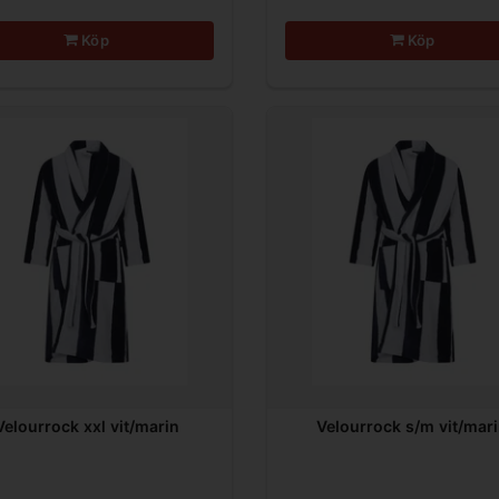
Köp
Köp
Velourrock xxl vit/marin
Velourrock s/m vit/mar