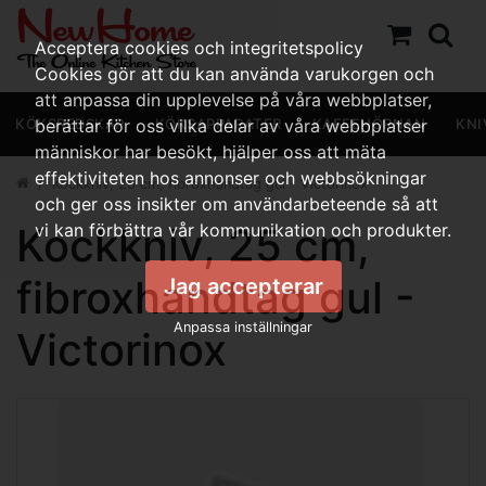
Acceptera cookies och integritetspolicy
Cookies gör att du kan använda varukorgen och
att anpassa din upplevelse på våra webbplatser,
KÖKSREDSKAP
berättar för oss vilka delar av våra webbplatser
KÖKSAPPARATER
KAFFEHÖRNAN
KNI
människor har besökt, hjälper oss att mäta
effektiviteten hos annonser och webbsökningar
Kockkniv, 25 cm, fibroxhandtag gul - Victorinox
och ger oss insikter om användarbeteende så att
Kockkniv, 25 cm,
vi kan förbättra vår kommunikation och produkter.
fibroxhandtag gul -
Jag accepterar
Anpassa inställningar
Victorinox