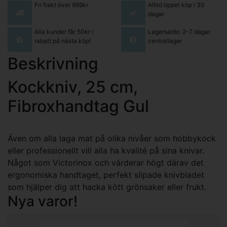
Fri frakt över 999kr
Alltid öppet köp i 30
dagar
Alla kunder får 50kr i
Lagersaldo: 2-7 dagar
rabatt på nästa köp!
centrallager
Beskrivning
Kockkniv, 25 cm,
Fibroxhandtag Gul
Även om alla laga mat på olika nivåer som hobbykock
eller professionellt vill alla ha kvalité på sina knivar.
Något som Victorinox och värderar högt därav det
ergonomiska handtaget, perfekt slipade knivbladet
som hjälper dig att hacka kött grönsaker eller frukt.
Nya varor!