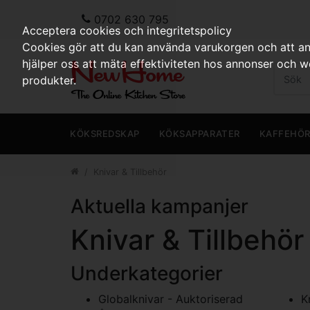
0702 630 795
Acceptera cookies och integritetspolicy
Cookies gör att du kan använda varukorgen och att anp
hjälper oss att mäta effektiviteten hos annonser och 
produkter.
KÖKSREDSKAP
KÖKSAPPARATER
KAFFEHÖ
Knivar & Tillbehör
Aktuella kampanjer
Knivar & Tillbehör
Underkategorier
Globalknivar - Auktoriserad
K