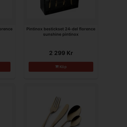
lorence
Pintinox bestickset 24-del florence
sunshine pintinox
2 299 Kr
Köp