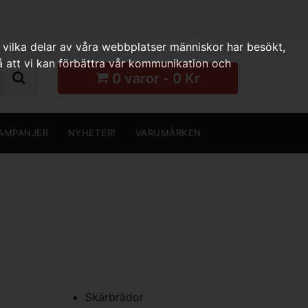
 vilka delar av våra webbplatser människor har besökt,
 att vi kan förbättra vår kommunikation och
0 varor - 0 Kr
AMPANJER
NYHETER!
VARUMÄRKEN
Skärbrädor