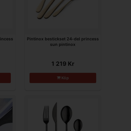
rincess
Pintinox bestickset 24-del princess
sun pintinox
1 219 Kr
Köp