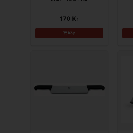
170 Kr
Köp