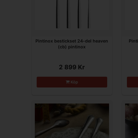
Pintinox bestickset 24-del heaven
Pint
(cb) pintinox
2 899 Kr
Köp