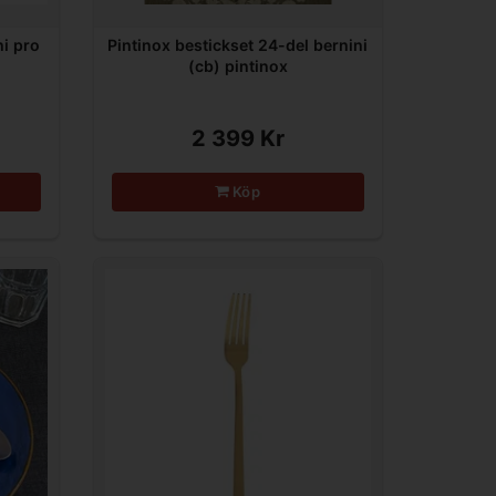
hi pro
Pintinox bestickset 24-del bernini
(cb) pintinox
2 399 Kr
Köp