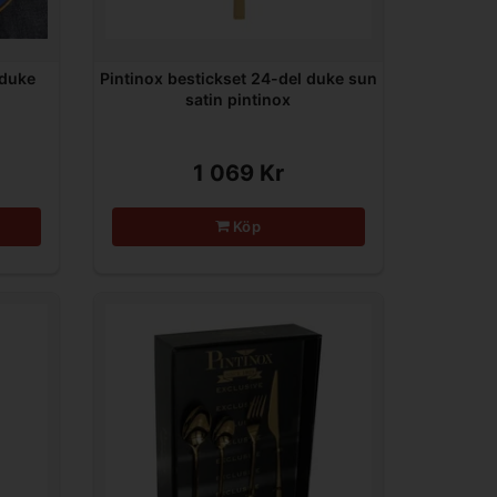
 duke
Pintinox bestickset 24-del duke sun
satin pintinox
1 069 Kr
Köp