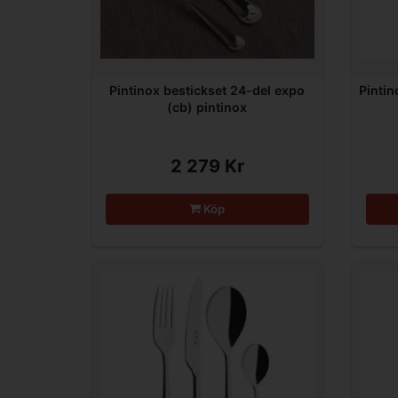
Pintinox bestickset 24-del expo
Pintin
(cb) pintinox
2 279 Kr
Köp