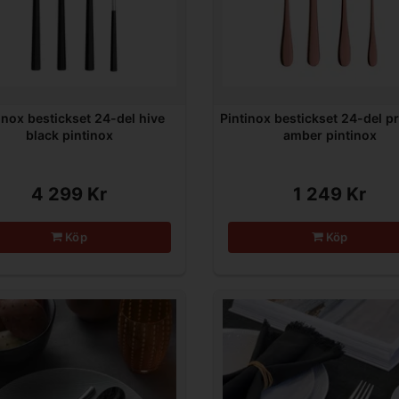
inox bestickset 24-del hive
Pintinox bestickset 24-del p
black pintinox
amber pintinox
4 299 Kr
1 249 Kr
Köp
Köp