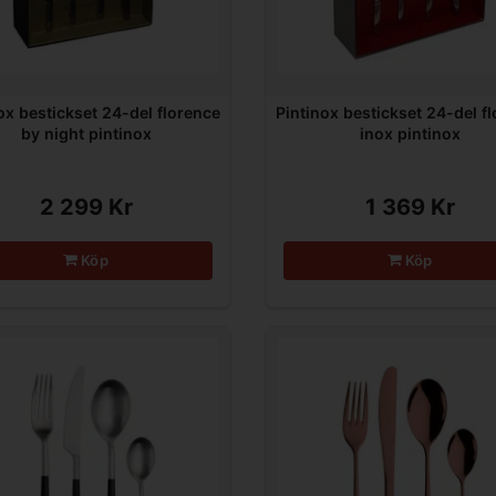
ox bestickset 24-del florence
Pintinox bestickset 24-del f
by night pintinox
inox pintinox
2 299 Kr
1 369 Kr
Köp
Köp