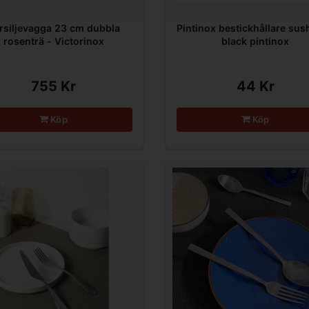
rsiljevagga 23 cm dubbla
Pintinox bestickhållare sus
rosenträ - Victorinox
black pintinox
755 Kr
44 Kr
Köp
Köp