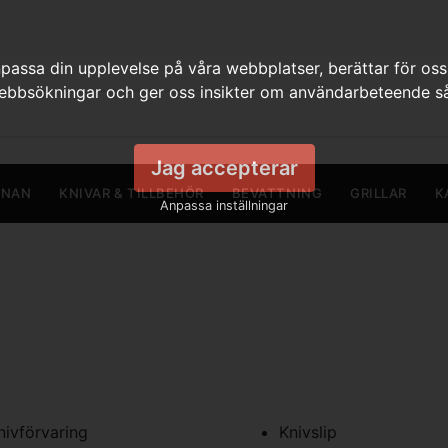
assa din upplevelse på våra webbplatser, berättar för oss
webbsökningar och ger oss insikter om användarbeteende så
Jag accepterar
RNAN
KNIVAR & TILLBEHÖR
BEVATTNING
GRILLAR
K
Anpassa inställningar
nivförvaring
Knivslip