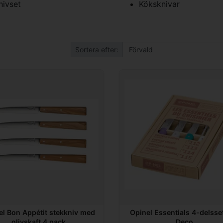
nivset
Köksknivar
Sortera efter:
el Bon Appétit stekkniv med
Opinel Essentials 4-delsset
olivskaft 4 pack
Deco