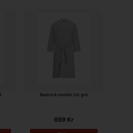
å
Badrock muslin l/xl grå
699 Kr