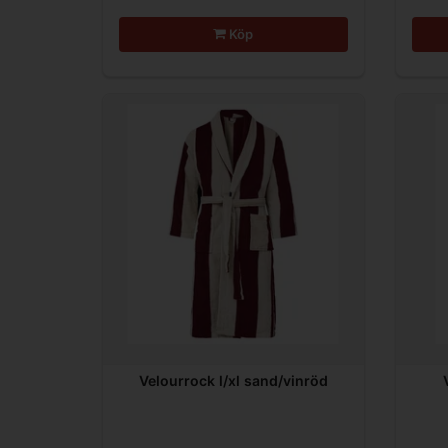
Köp
Velourrock l/xl sand/vinröd