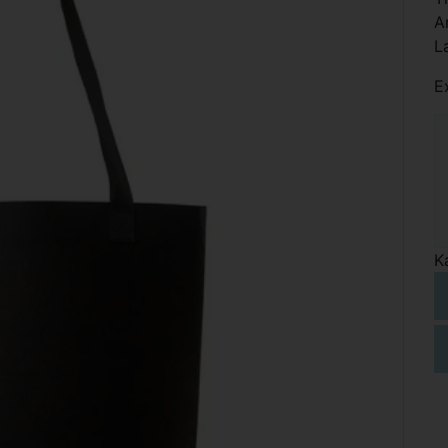
A
L
E
K