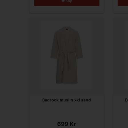
Köp
Badrock muslin xxl sand
B
699 Kr