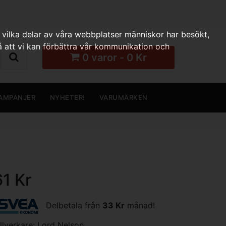
 vilka delar av våra webbplatser människor har besökt,
 att vi kan förbättra vår kommunikation och
0 varor - 0 Kr
AMPANJER
NYHETER!
VARUMÄRKEN
61 Kr
Delbetala från
33 Kr
månad!
illverkare:
Lord Nelson