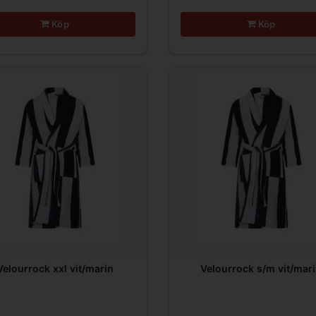
Köp
Köp
Velourrock xxl vit/marin
Velourrock s/m vit/mar