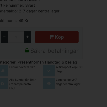
rtikelnummer: Svart
agersaldo: 2-7 dagar centrallager
xkl moms: 49 Kr
Köp
Säkra betalningar
ategorier:
Presenthörnan
Handtag & beslag
Fri frakt över 999kr
Alltid öppet köp i 30
dagar
Alla kunder får 50kr
Lagersaldo: 2-7
i rabatt på nästa
dagar centrallager
köp!