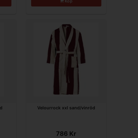
Köp
nd
Velourrock xxl sand/vinröd
786 Kr