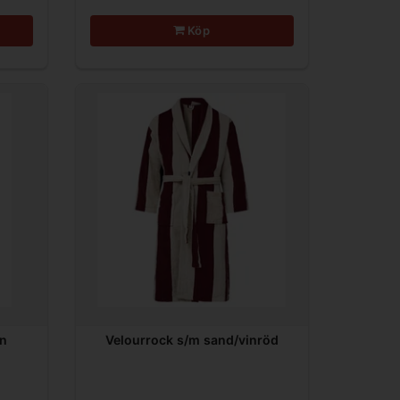
Köp
in
Velourrock s/m sand/vinröd