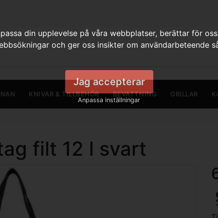
assa din upplevelse på våra webbplatser, berättar för oss
webbsökningar och ger oss insikter om användarbeteende så
Jag accepterar
RNAN
KNIVAR & TILLBEHÖR
BEVATTNING
GRILLAR
K
Anpassa inställningar
g filt 12 l svart
T