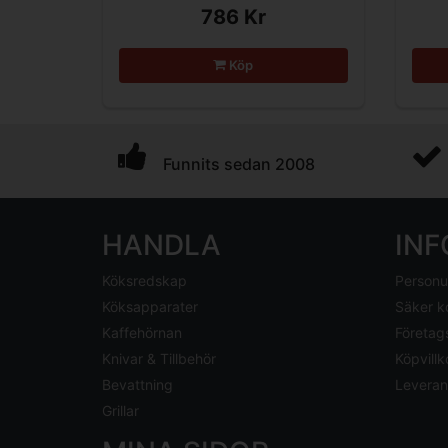
786 Kr
Köp
Funnits sedan 2008
HANDLA
IN
Köksredskap
Personu
Köksapparater
Säker k
Kaffehörnan
Företag
Knivar & Tillbehör
Köpvillk
Bevattning
Leveran
Grillar