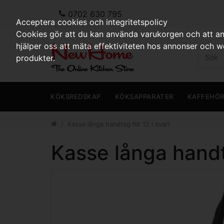
0702 630 795
Acceptera cookies och integritetspolicy
Cookies gör att du kan använda varukorgen och att anp
hjälper oss att mäta effektiviteten hos annonser och 
produkter.
KÖKSREDSKAP
KÖKSAPPARATER
KAFFEHÖ
Kasse långa handtag filt 12 l svart
Kasse långa handta