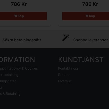
786 Kr
786 Kr
Köp
Köp
Säkra betalningssätt
Snabba leveranser
FORMATION
KUNDTJÄNST
ppgiftspolicy & Cookies
Kontakta oss
ortbetalning
Returer
suppgifter
Översikt
or
s & Betalning