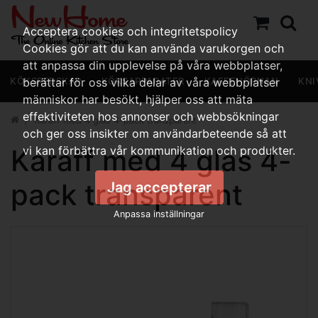
Acceptera cookies och integritetspolicy
Cookies gör att du kan använda varukorgen och
att anpassa din upplevelse på våra webbplatser,
KÖKSREDSKAP
berättar för oss vilka delar av våra webbplatser
KÖKSAPPARATER
KAFFEHÖRNAN
KNI
människor har besökt, hjälper oss att mäta
effektiviteten hos annonser och webbsökningar
Karaff med 4 glas 4-pack transparent
och ger oss insikter om användarbeteende så att
Karaff med 4 glas 4-
vi kan förbättra vår kommunikation och produkter.
pack transparent
Jag accepterar
Anpassa inställningar