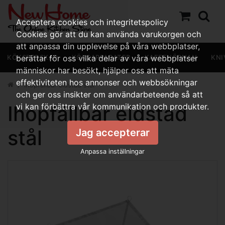
Acceptera cookies och integritetspolicy
Cookies gör att du kan använda varukorgen och
att anpassa din upplevelse på våra webbplatser,
KÖKSREDSKAP
berättar för oss vilka delar av våra webbplatser
KÖKSAPPARATER
KAFFEHÖRNAN
KNI
människor har besökt, hjälper oss att mäta
effektiviteten hos annonser och webbsökningar
Ihopfällbar eldstad stål
och ger oss insikter om användarbeteende så att
Ihopfällbar eldstad
vi kan förbättra vår kommunikation och produkter.
stål
Jag accepterar
Anpassa inställningar