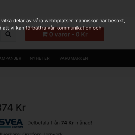
 vilka delar av våra webbplatser människor har besökt,
 att vi kan förbättra vår kommunikation och
0 varor - 0 Kr
AMPANJER
NYHETER!
VARUMÄRKEN
874 Kr
Delbetala från
74 Kr
månad!
illverkare:
Orrefors Jernverk