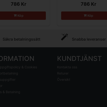
786 Kr
786 Kr
Köp
Köp
Säkra betalningssätt
Snabba leveranser
FORMATION
KUNDTJÄNST
ppgiftspolicy & Cookies
Kontakta oss
ortbetalning
Returer
suppgifter
Översikt
or
s & Betalning