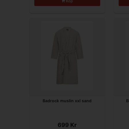
Köp
Badrock muslin xxl sand
B
699 Kr