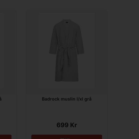
å
Badrock muslin l/xl grå
699 Kr