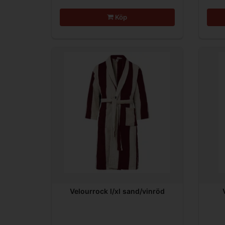
Köp
Velourrock l/xl sand/vinröd