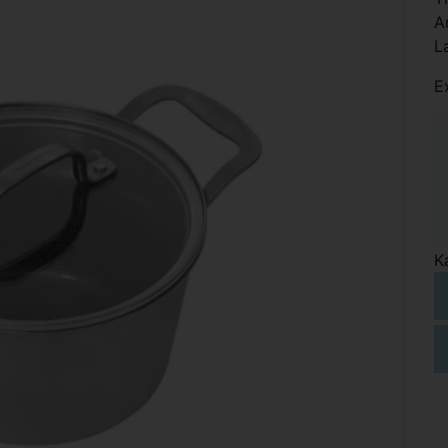
A
L
E
K