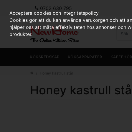
0702 630 795
Acceptera cookies och integritetspolicy
Cookies gör att du kan använda varukorgen och att anp
hjälper oss att mäta effektiviteten hos annonser och 
produkter.
KÖKSREDSKAP
KÖKSAPPARATER
KAFFEHÖ
Honey kastrull stål
Honey kastrull stå