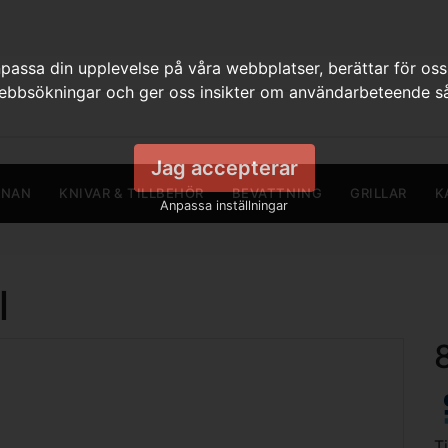
assa din upplevelse på våra webbplatser, berättar för oss
webbsökningar och ger oss insikter om användarbeteende så
Jag accepterar
RNAN
KNIVAR & TILLBEHÖR
BEVATTNING
GRILLAR
K
Anpassa inställningar
l
T