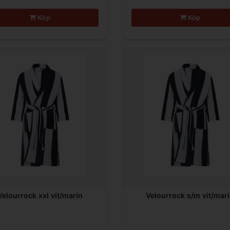
Köp
Köp
Velourrock xxl vit/marin
Velourrock s/m vit/mar