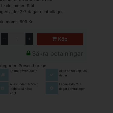
rtikelnummer: Stål
agersaldo: 2-7 dagar centrallager
xkl moms: 699 Kr
Köp
Säkra betalningar
ategorier:
Presenthörnan
Fri frakt över 999kr
Alltid öppet köp i 30
dagar
Alla kunder får 50kr
Lagersaldo: 2-7
i rabatt på nästa
dagar centrallager
köp!