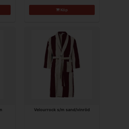
Köp
in
Velourrock s/m sand/vinröd