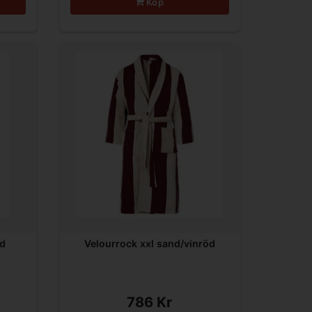
Köp
nd
Velourrock xxl sand/vinröd
786 Kr