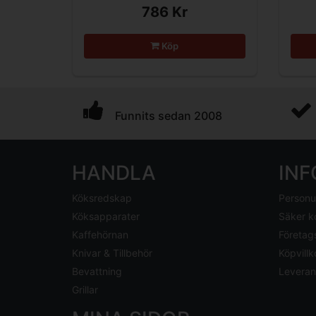
786 Kr
Köp
Funnits sedan 2008
HANDLA
IN
Köksredskap
Personu
Köksapparater
Säker k
Kaffehörnan
Företag
Knivar & Tillbehör
Köpvillk
Bevattning
Leveran
Grillar