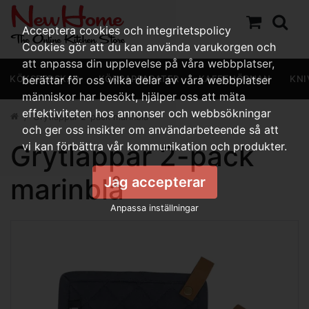
Acceptera cookies och integritetspolicy
Cookies gör att du kan använda varukorgen och
att anpassa din upplevelse på våra webbplatser,
KÖKSREDSKAP
berättar för oss vilka delar av våra webbplatser
KÖKSAPPARATER
KAFFEHÖRNAN
KNI
människor har besökt, hjälper oss att mäta
effektiviteten hos annonser och webbsökningar
Grytlappar 2-pack marinblå
och ger oss insikter om användarbeteende så att
Grytlappar 2-pack
vi kan förbättra vår kommunikation och produkter.
marinblå
Jag accepterar
Anpassa inställningar