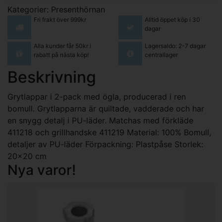
Kategorier:
Presenthörnan
Fri frakt över 999kr
Alltid öppet köp i 30
dagar
Alla kunder får 50kr i
Lagersaldo: 2-7 dagar
rabatt på nästa köp!
centrallager
Beskrivning
Grytlappar i 2-pack med ögla, producerad i ren
bomull. Grytlapparna är quiltade, vadderade och har
en snygg detalj i PU-läder. Matchas med förkläde
411218 och grillhandske 411219 Material: 100% Bomull,
detaljer av PU-läder Förpackning: Plastpåse Storlek:
20x20 cm
Nya varor!