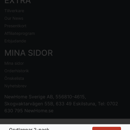
EXTRA
Tillverkare
Our News
Presentkort
Affiliateprogram
Erbjudande
MINA SIDOR
Mina sidor
Orderhistorik
Önskelista
Nyhetsbrev
NewHome Sverige AB
, 556810-4615,
Skogvaktarvägen 55B, 633 49 Eskilstuna, Tel: 0702
630 795
NewHome.se
Grytlappar 2-pack