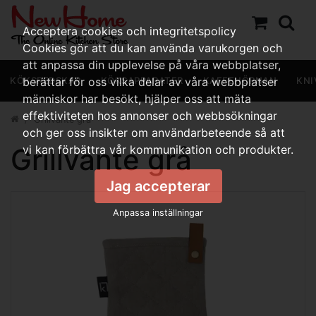
Acceptera cookies och integritetspolicy
Cookies gör att du kan använda varukorgen och
att anpassa din upplevelse på våra webbplatser,
KÖKSREDSKAP
berättar för oss vilka delar av våra webbplatser
KÖKSAPPARATER
KAFFEHÖRNAN
KNI
människor har besökt, hjälper oss att mäta
effektiviteten hos annonser och webbsökningar
Grillvante grå
och ger oss insikter om användarbeteende så att
Grillvante grå
vi kan förbättra vår kommunikation och produkter.
Jag accepterar
Anpassa inställningar