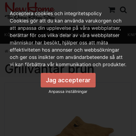
Acceptera cookies och integritetspolicy
Cookies gör att du kan använda varukorgen och
att anpassa din upplevelse på våra webbplatser,
KÖKSREDSKAP
berättar för oss vilka delar av våra webbplatser
KÖKSAPPARATER
KAFFEHÖRNAN
KNI
människor har besökt, hjälper oss att mäta
effektiviteten hos annonser och webbsökningar
Grillvantar brun
och ger oss insikter om användarbeteende så att
Grillvantar brun
vi kan förbättra vår kommunikation och produkter.
Jag accepterar
Anpassa inställningar