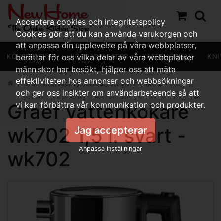
Acceptera cookies och integritetspolicy
Cookies gör att du kan använda varukorgen och
att anpassa din upplevelse på våra webbplatser,
KÖKSREDSKAP
berättar för oss vilka delar av våra webbplatser
KÖKSAPPARATER
KAFFEHÖRNAN
KNI
människor har besökt, hjälper oss att mäta
effektiviteten hos annonser och webbsökningar
Graef vattenkokare wk702 1,5 l. svart - wk702
och ger oss insikter om användarbeteende så att
Graef vattenkokare
vi kan förbättra vår kommunikation och produkter.
wk702 1,5 l. svart -
Jag accepterar
Anpassa inställningar
wk702