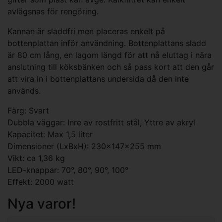
avlägsnas för rengöring.
Kannan är sladdfri men placeras enkelt på
bottenplattan inför användning. Bottenplattans sladd
är 80 cm lång, en lagom längd för att nå eluttag i nära
anslutning till köksbänken och så pass kort att den går
att vira in i bottenplattans undersida då den inte
används.
Färg: Svart
Dubbla väggar: Inre av rostfritt stål, Yttre av akryl
Kapacitet: Max 1,5 liter
Dimensioner (LxBxH): 230x147x255 mm
Vikt: ca 1,36 kg
LED-knappar: 70°, 80°, 90°, 100°
Effekt: 2000 watt
Nya varor!