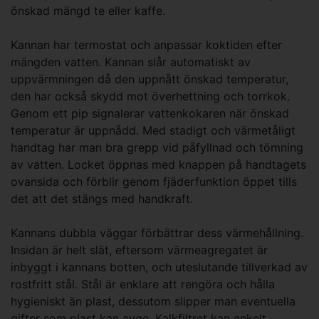
önskad mängd te eller kaffe.
Kannan har termostat och anpassar koktiden efter
mängden vatten. Kannan slår automatiskt av
uppvärmningen då den uppnått önskad temperatur,
den har också skydd mot överhettning och torrkok.
Genom ett pip signalerar vattenkokaren när önskad
temperatur är uppnådd. Med stadigt och värmetåligt
handtag har man bra grepp vid påfyllnad och tömning
av vatten. Locket öppnas med knappen på handtagets
ovansida och förblir genom fjäderfunktion öppet tills
det att det stängs med handkraft.
Kannans dubbla väggar förbättrar dess värmehållning.
Insidan är helt slät, eftersom värmeagregatet är
inbyggt i kannans botten, och uteslutande tillverkad av
rostfritt stål. Stål är enklare att rengöra och hålla
hygieniskt än plast, dessutom slipper man eventuella
gifter som plast kan avge. Kalkfiltret kan enkelt