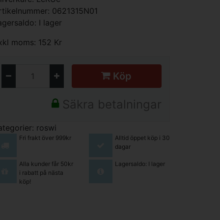
rtikelnummer: 0621315N01
agersaldo: I lager
xkl moms: 152 Kr
Köp
Säkra betalningar
ategorier:
roswi
Fri frakt över 999kr
Alltid öppet köp i 30
dagar
Alla kunder får 50kr
Lagersaldo: I lager
i rabatt på nästa
köp!