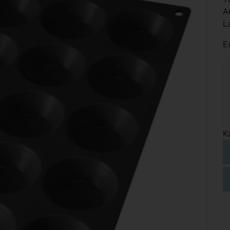
A
L
E
K