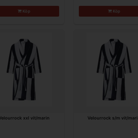
Köp
Köp
Velourrock xxl vit/marin
Velourrock s/m vit/mar