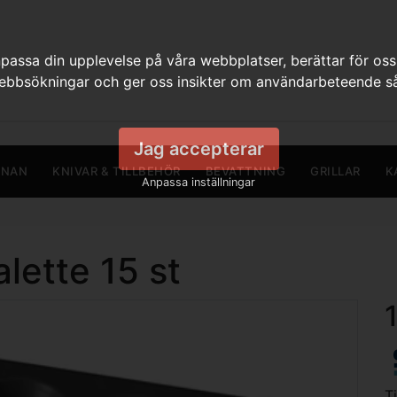
assa din upplevelse på våra webbplatser, berättar för oss
webbsökningar och ger oss insikter om användarbeteende så
Jag accepterar
RNAN
KNIVAR & TILLBEHÖR
BEVATTNING
GRILLAR
K
Anpassa inställningar
lette 15 st
T