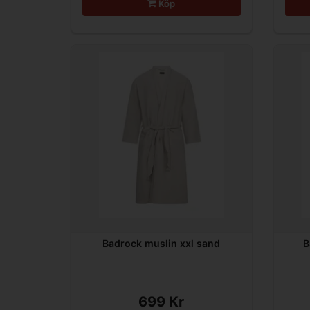
Köp
Badrock muslin xxl sand
B
699 Kr