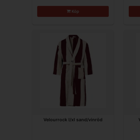
Köp
Velourrock l/xl sand/vinröd