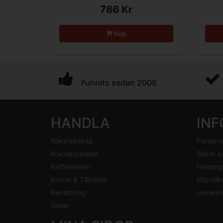
786 Kr
Köp
Funnits sedan 2008
HANDLA
IN
Köksredskap
Personu
Köksapparater
Säker k
Kaffehörnan
Företag
Knivar & Tillbehör
Köpvillk
Bevattning
Leveran
Grillar