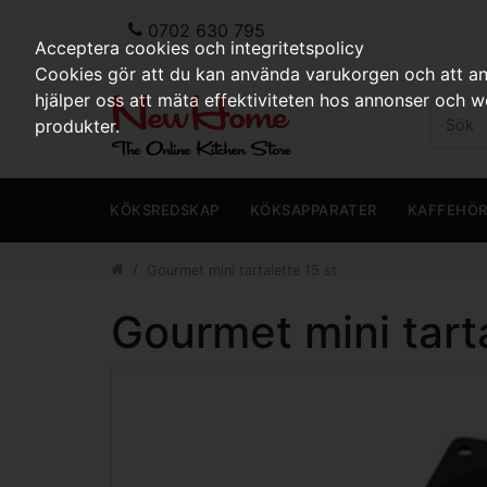
0702 630 795
Acceptera cookies och integritetspolicy
Cookies gör att du kan använda varukorgen och att anp
hjälper oss att mäta effektiviteten hos annonser och 
produkter.
KÖKSREDSKAP
KÖKSAPPARATER
KAFFEHÖ
Gourmet mini tartalette 15 st
Gourmet mini tarta