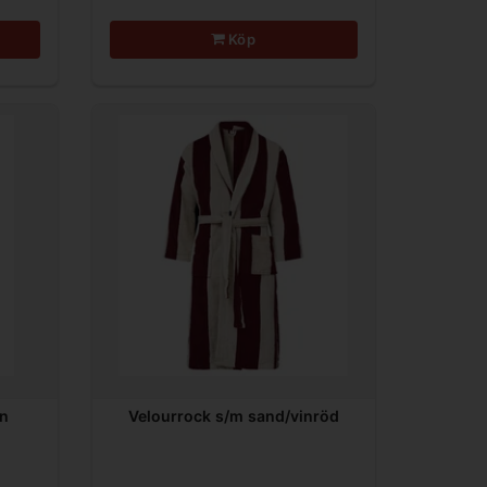
Köp
in
Velourrock s/m sand/vinröd