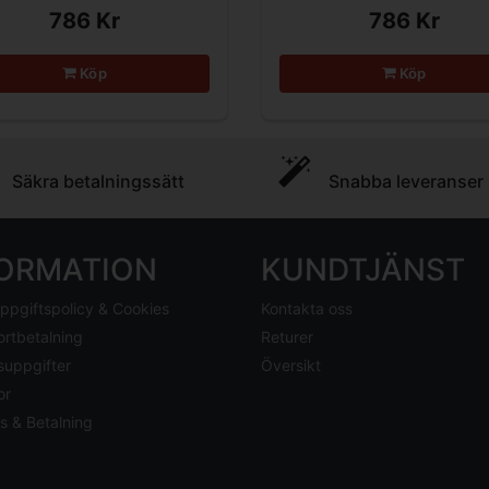
786 Kr
786 Kr
Köp
Köp
Säkra betalningssätt
Snabba leveranser
FORMATION
KUNDTJÄNST
ppgiftspolicy & Cookies
Kontakta oss
ortbetalning
Returer
suppgifter
Översikt
or
s & Betalning