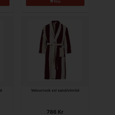
Köp
nd
Velourrock xxl sand/vinröd
786 Kr