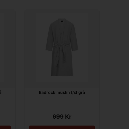
å
Badrock muslin l/xl grå
699 Kr