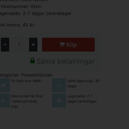
rtikelnummer: Grön
agersaldo: 2-7 dagar centrallager
xkl moms: 45 Kr
Köp
Säkra betalningar
ategorier:
Presenthörnan
Fri frakt över 999kr
Alltid öppet köp i 30
dagar
Alla kunder får 50kr
Lagersaldo: 2-7
i rabatt på nästa
dagar centrallager
köp!