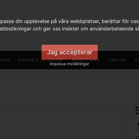
assa din upplevelse på våra webbplatser, berättar för oss
webbsökningar och ger oss insikter om användarbeteende så
Jag accepterar
RNAN
KNIVAR & TILLBEHÖR
BEVATTNING
GRILLAR
K
Anpassa inställningar
T