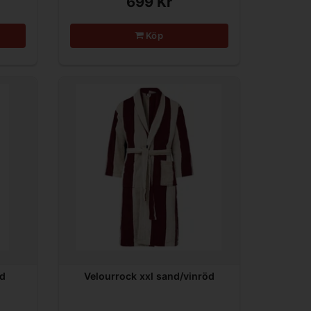
699 Kr
Köp
nd
Velourrock xxl sand/vinröd