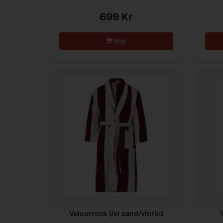
699 Kr
Köp
Velourrock l/xl sand/vinröd