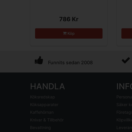
786 Kr
Köp
Funnits sedan 2008
HANDLA
IN
Köksredskap
Personu
Köksapparater
Säker k
Kaffehörnan
Företag
Knivar & Tillbehör
Köpvillk
Bevattning
Leveran