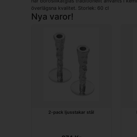
har borosilikatglas traditionellt använts i ke
överlägsna kvalitet. Storlek: 60 cl
Nya varor!
2-pack ljusstakar stål