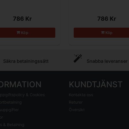
786 Kr
786 Kr
Köp
Köp
Säkra betalningssätt
Snabba leveranser
FORMATION
KUNDTJÄNST
ppgiftspolicy & Cookies
Kontakta oss
ortbetalning
Returer
suppgifter
Översikt
or
s & Betalning