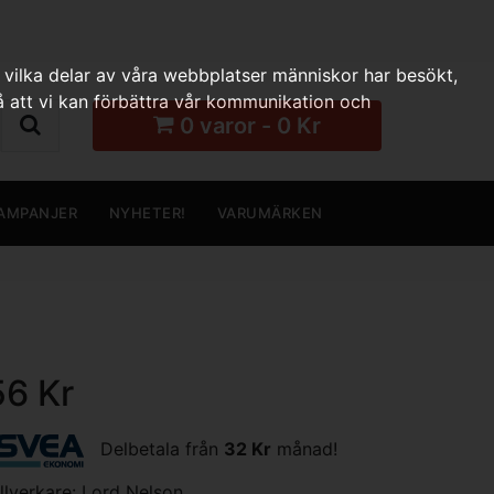
 vilka delar av våra webbplatser människor har besökt,
 att vi kan förbättra vår kommunikation och
0 varor - 0 Kr
AMPANJER
NYHETER!
VARUMÄRKEN
56 Kr
Delbetala från
32 Kr
månad!
illverkare:
Lord Nelson