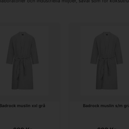
milaboratorier och industriella miljöer, såväl som för köksu
Badrock muslin xxl grå
Badrock muslin s/m gr