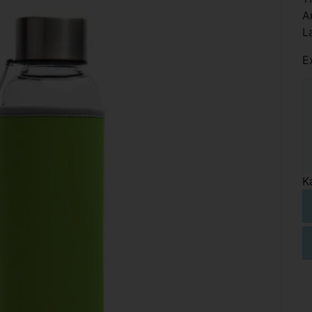
A
L
E
K