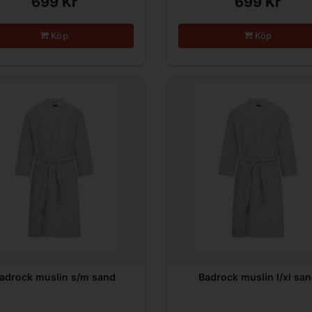
699 Kr
699 Kr
Köp
Köp
adrock muslin s/m sand
Badrock muslin l/xl sa