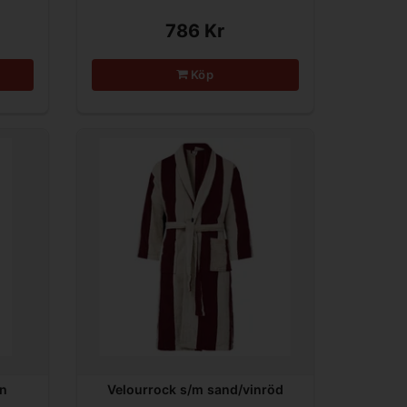
786 Kr
Köp
in
Velourrock s/m sand/vinröd