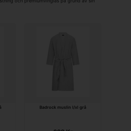
trustning och premiumvinglas på grund av sin
å
Badrock muslin l/xl grå