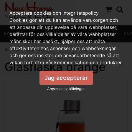
Acceptera cookies och integritetspolicy
Cookies gör att du kan använda varukorgen och
att anpassa din upplevelse på våra webbplatser,
KÖKSREDSKAP
berättar för oss vilka delar av våra webbplatser
KÖKSAPPARATER
KAFFEHÖRNAN
KNI
människor har besökt, hjälper oss att mäta
effektiviteten hos annonser och webbsökningar
Glasflaska orange
och ger oss insikter om användarbeteende så att
Glasflaska orange
vi kan förbättra vår kommunikation och produkter.
Jag accepterar
Anpassa inställningar