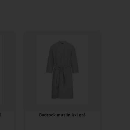
å
Badrock muslin l/xl grå