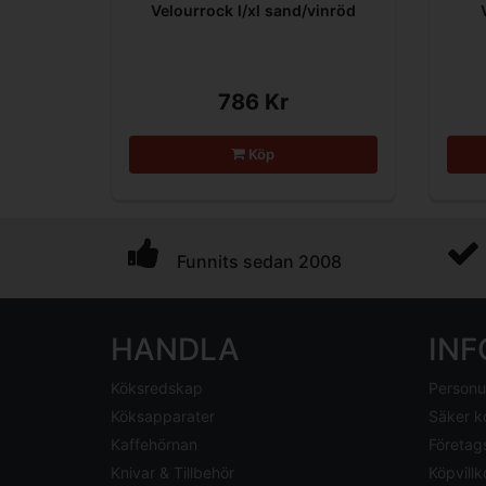
Velourrock l/xl sand/vinröd
786 Kr
Köp
Funnits sedan 2008
HANDLA
IN
Köksredskap
Personu
Köksapparater
Säker k
Kaffehörnan
Företag
Knivar & Tillbehör
Köpvillk