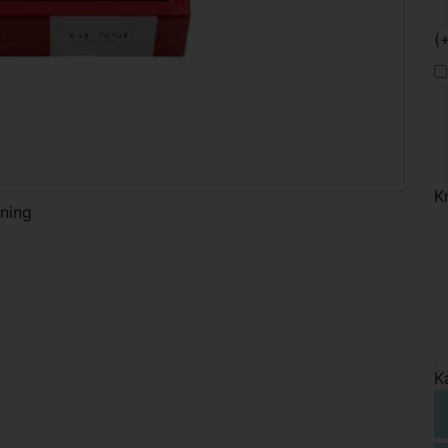
(
K
jning
K