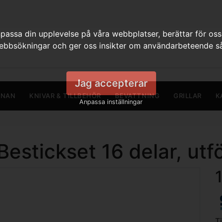
assa din upplevelse på våra webbplatser, berättar för oss
webbsökningar och ger oss insikter om användarbeteende så
Jag accepterar
RNAN
KNIVAR & TILLBEHÖR
BEVATTNING
GRILLAR
K
Anpassa inställningar
estickset 16 delar, utfö
T