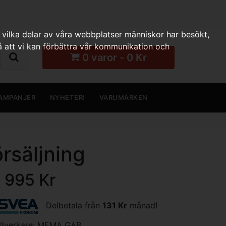
 vilka delar av våra webbplatser människor har besökt,
 att vi kan förbättra vår kommunikation och
0 varor - 0 Kr
AMPANJER
NYHETER!
VARUMÄRKEN
rsäljning
1 995 Kr
Delbetala från
131 Kr
månad!
illverkare:
MEMA GAB