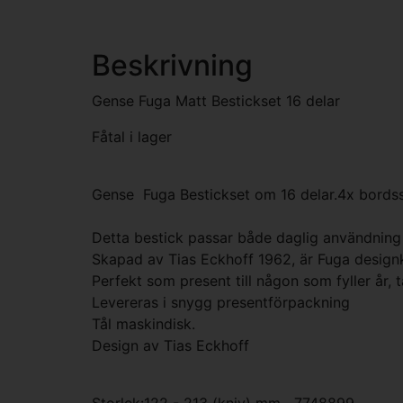
Beskrivning
Gense Fuga Matt Bestickset 16 delar
Fåtal i lager
Gense Fuga Bestickset om 16 delar.4x bordss
Detta bestick passar både daglig användning o
Skapad av Tias Eckhoff 1962, är Fuga designk
Perfekt som present till någon som fyller år, t
Levereras i snygg presentförpackning
Tål maskindisk.
Design av Tias Eckhoff
Storlek:122 - 213 (kniv) mm 7748899