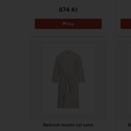
874 Kr
Köp
Badrock muslin xxl sand
B