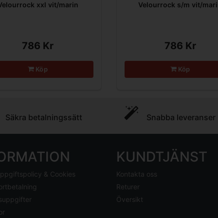
Velourrock xxl vit/marin
Velourrock s/m vit/mar
786 Kr
786 Kr
Köp
Köp
Säkra betalningssätt
Snabba leveranser
FORMATION
KUNDTJÄNST
ppgiftspolicy & Cookies
Kontakta oss
ortbetalning
Returer
suppgifter
Översikt
or