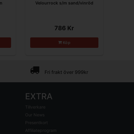
in
Velourrock s/m sand/vinröd
786 Kr
Köp
Fri frakt över 999kr
EXTRA
Tillverkare
Our News
Presentkort
Affiliateprogram