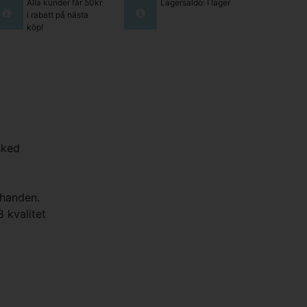
Alla kunder får 50kr
Lagersaldo: I lager
i rabatt på nästa
köp!
sked
 handen.
8 kvalitet