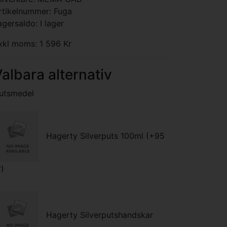
rtikelnummer: Fuga
agersaldo: I lager
xkl moms: 1 596 Kr
albara alternativ
utsmedel
Hagerty Silverputs 100ml (+95
r)
Hagerty Silverputshandskar