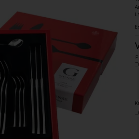
A
L
E
V
P
K