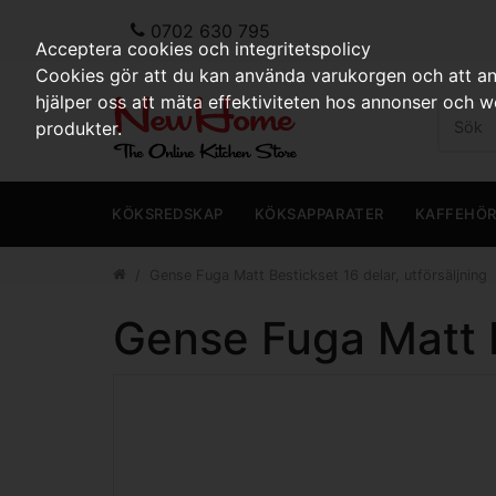
0702 630 795
Acceptera cookies och integritetspolicy
Cookies gör att du kan använda varukorgen och att anp
hjälper oss att mäta effektiviteten hos annonser och 
produkter.
KÖKSREDSKAP
KÖKSAPPARATER
KAFFEHÖ
Gense Fuga Matt Bestickset 16 delar, utförsäljning
Gense Fuga Matt B