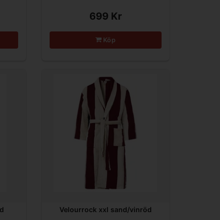
699 Kr
Köp
nd
Velourrock xxl sand/vinröd