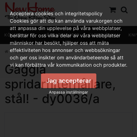
Acceptera cookies och integritetspolicy
Cookies gör att du kan använda varukorgen och
att anpassa din upplevelse på våra webbplatser,
KÖKSREDSKAP
berättar för oss vilka delar av våra webbplatser
KÖKSAPPARATER
KAFFEHÖRNAN
KNI
människor har besökt, hjälper oss att mäta
effektiviteten hos annonser och webbsökningar
Gaggia spridarfilterhållare, stål! - dy0036/a
och ger oss insikter om användarbeteende så att
Gaggia
vi kan förbättra vår kommunikation och produkter.
spridarfilterhållare,
Jag accepterar
Anpassa inställningar
stål! - dy0036/a