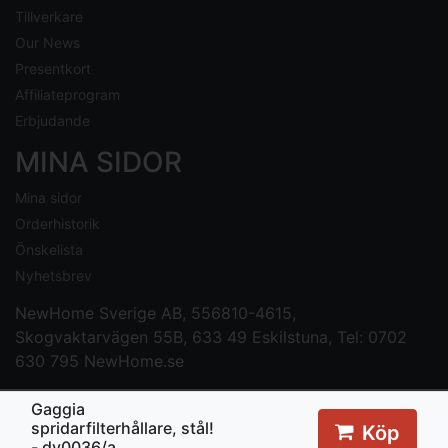
Tillverkare
Our News
Presentkort
Affiliateprogram
Erbjudande
MINA SIDOR
Mina sidor
Orderhistorik
Önskelista
Nyhetsbrev
NewHome Sverige AB
, 556810-4615,
Skogvaktarvägen 55B, 633 49 Eskilstuna, Tel: 0702
630 795
NewHome.se
Gaggia
spridarfilterhållare, stål!
Köp
- dy0036/a