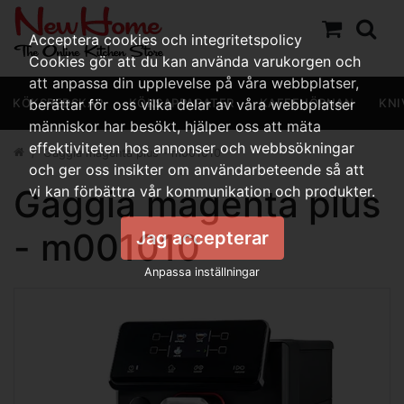
Acceptera cookies och integritetspolicy
Cookies gör att du kan använda varukorgen och
att anpassa din upplevelse på våra webbplatser,
KÖKSREDSKAP
berättar för oss vilka delar av våra webbplatser
KÖKSAPPARATER
KAFFEHÖRNAN
KNI
människor har besökt, hjälper oss att mäta
effektiviteten hos annonser och webbsökningar
Gaggia magenta plus - m001010
och ger oss insikter om användarbeteende så att
Gaggia magenta plus
vi kan förbättra vår kommunikation och produkter.
- m001010
Jag accepterar
Anpassa inställningar