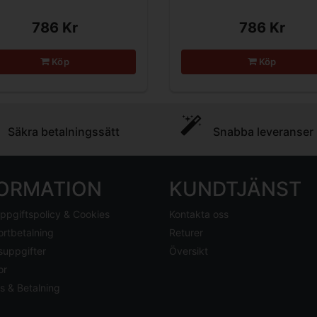
786 Kr
786 Kr
Köp
Köp
Säkra betalningssätt
Snabba leveranser
FORMATION
KUNDTJÄNST
ppgiftspolicy & Cookies
Kontakta oss
ortbetalning
Returer
suppgifter
Översikt
or
s & Betalning