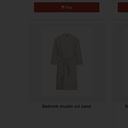
Köp
Badrock muslin xxl sand
B