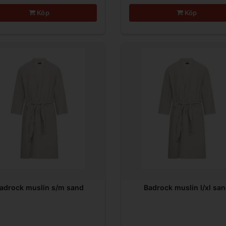
Köp
Köp
adrock muslin s/m sand
Badrock muslin l/xl sa