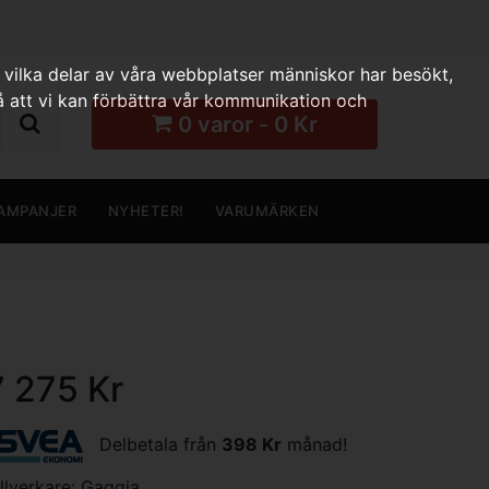
 vilka delar av våra webbplatser människor har besökt,
 att vi kan förbättra vår kommunikation och
0 varor - 0 Kr
AMPANJER
NYHETER!
VARUMÄRKEN
7 275 Kr
Delbetala från
398 Kr
månad!
illverkare:
Gaggia