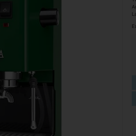
A
L
E