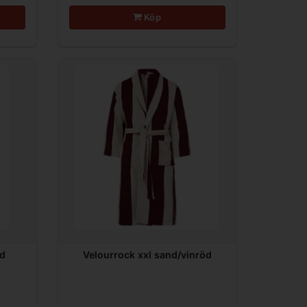
Köp
nd
Velourrock xxl sand/vinröd