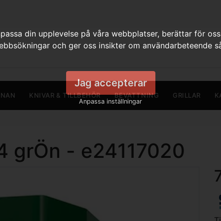
assa din upplevelse på våra webbplatser, berättar för oss
webbsökningar och ger oss insikter om användarbeteende så
Jag accepterar
RNAN
KNIVAR & TILLBEHÖR
BEVATTNING
GRILLAR
K
Anpassa inställningar
24 grÖn - e24117020
T