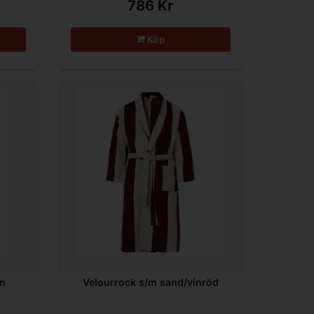
786 Kr
Köp
in
Velourrock s/m sand/vinröd