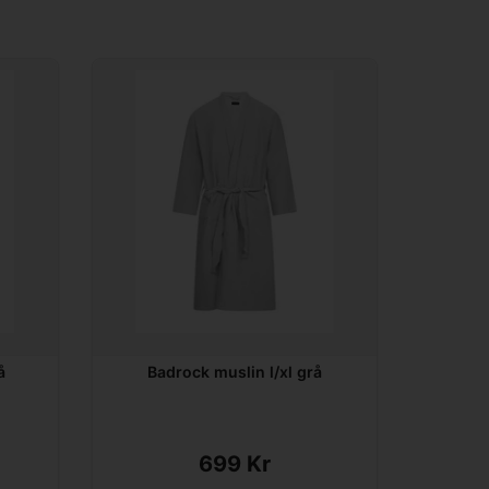
å
Badrock muslin l/xl grå
699 Kr