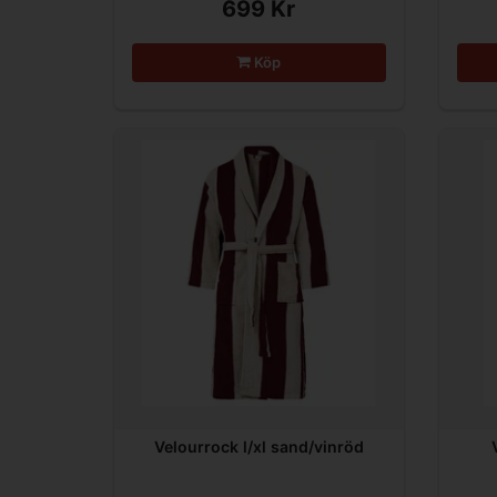
699 Kr
Köp
Velourrock l/xl sand/vinröd