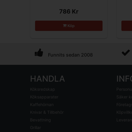
786 Kr
Köp
Funnits sedan 2008
HANDLA
IN
Köksredskap
Personu
Köksapparater
Säker k
Kaffehörnan
Företag
Knivar & Tillbehör
Köpvillk
Bevattning
Leveran
Grillar