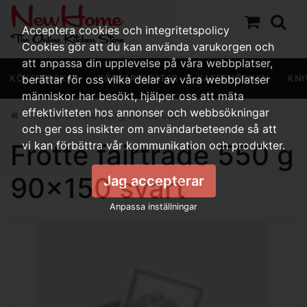
Acceptera cookies och integritetspolicy
Cookies gör att du kan använda varukorgen och
att anpassa din upplevelse på våra webbplatser,
KÖKSREDSKAP
berättar för oss vilka delar av våra webbplatser
KÖKSAPPARATER
KAFFEHÖRNAN
KNI
människor har besökt, hjälper oss att mäta
effektiviteten hos annonser och webbsökningar
Frotté fairtrade 550 g 90x150 svart
och ger oss insikter om användarbeteende så att
Frotté fairtrade 550 g
vi kan förbättra vår kommunikation och produkter.
90x150 svart
Jag accepterar
Anpassa inställningar