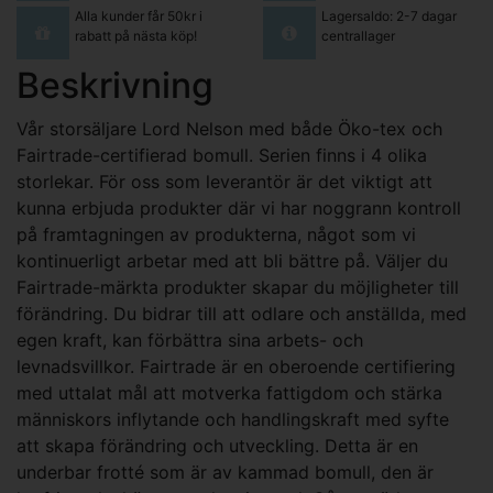
Alla kunder får 50kr i
Lagersaldo: 2-7 dagar
rabatt på nästa köp!
centrallager
Beskrivning
Vår storsäljare Lord Nelson med både Öko-tex och
Fairtrade-certifierad bomull. Serien finns i 4 olika
storlekar. För oss som leverantör är det viktigt att
kunna erbjuda produkter där vi har noggrann kontroll
på framtagningen av produkterna, något som vi
kontinuerligt arbetar med att bli bättre på. Väljer du
Fairtrade-märkta produkter skapar du möjligheter till
förändring. Du bidrar till att odlare och anställda, med
egen kraft, kan förbättra sina arbets- och
levnadsvillkor. Fairtrade är en oberoende certifiering
med uttalat mål att motverka fattigdom och stärka
människors inflytande och handlingskraft med syfte
att skapa förändring och utveckling. Detta är en
underbar frotté som är av kammad bomull, den är