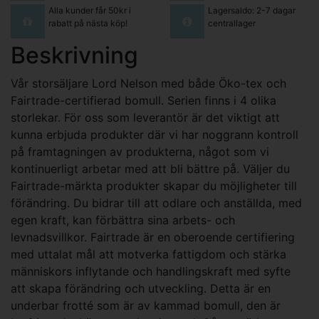
Alla kunder får 50kr i
Lagersaldo: 2-7 dagar
rabatt på nästa köp!
centrallager
Beskrivning
Vår storsäljare Lord Nelson med både Öko-tex och
Fairtrade-certifierad bomull. Serien finns i 4 olika
storlekar. För oss som leverantör är det viktigt att
kunna erbjuda produkter där vi har noggrann kontroll
på framtagningen av produkterna, något som vi
kontinuerligt arbetar med att bli bättre på. Väljer du
Fairtrade-märkta produkter skapar du möjligheter till
förändring. Du bidrar till att odlare och anställda, med
egen kraft, kan förbättra sina arbets- och
levnadsvillkor. Fairtrade är en oberoende certifiering
med uttalat mål att motverka fattigdom och stärka
människors inflytande och handlingskraft med syfte
att skapa förändring och utveckling. Detta är en
underbar frotté som är av kammad bomull, den är