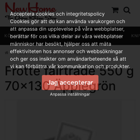
Acceptera cookies och integritetspolicy
Cookies gör att du kan använda varukorgen och
att anpassa din upplevelse på våra webbplatser,
KÖKSREDSKAP
berättar för oss vilka delar av våra webbplatser
KÖKSAPPARATER
KAFFEHÖRNAN
KNI
människor har besökt, hjälper oss att mäta
effektiviteten hos annonser och webbsökningar
Frotté fairtrade 550 g 70x130 Äpplegrön
och ger oss insikter om användarbeteende så att
Frotté fairtrade 550 g
vi kan förbättra vår kommunikation och produkter.
70x130 Äpplegrön
Jag accepterar
Anpassa inställningar