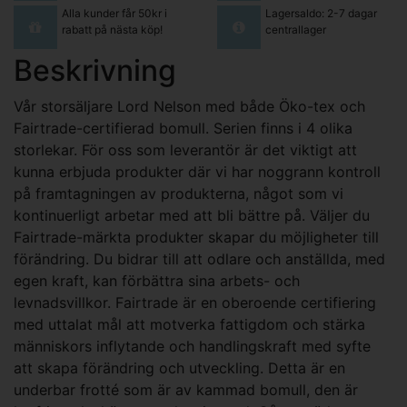
Alla kunder får 50kr i
Lagersaldo: 2-7 dagar
rabatt på nästa köp!
centrallager
Beskrivning
Vår storsäljare Lord Nelson med både Öko-tex och
Fairtrade-certifierad bomull. Serien finns i 4 olika
storlekar. För oss som leverantör är det viktigt att
kunna erbjuda produkter där vi har noggrann kontroll
på framtagningen av produkterna, något som vi
kontinuerligt arbetar med att bli bättre på. Väljer du
Fairtrade-märkta produkter skapar du möjligheter till
förändring. Du bidrar till att odlare och anställda, med
egen kraft, kan förbättra sina arbets- och
levnadsvillkor. Fairtrade är en oberoende certifiering
med uttalat mål att motverka fattigdom och stärka
människors inflytande och handlingskraft med syfte
att skapa förändring och utveckling. Detta är en
underbar frotté som är av kammad bomull, den är