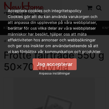
Acceptera cookies och integritetspolicy
Cookies gör att du kan använda varukorgen och
att anpassa din upplevelse på våra webbplatser,
KÖKSREDSKAP
berättar för oss vilka delar av våra webbplatser
KÖKSAPPARATER
KAFFEHÖRNAN
KNI
människor har besökt, hjälper oss att mäta
effektiviteten hos annonser och webbsökningar
Frotté fairtrade 550 g 50x70 duvblå
och ger oss insikter om användarbeteende så att
Frotté fairtrade 550 g
vi kan förbättra vår kommunikation och produkter.
50x70 duvblå
Jag accepterar
Anpassa inställningar