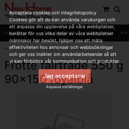
Acceptera cookies och integritetspolicy
Cookies gör att du kan använda varukorgen och
att anpassa din upplevelse på våra webbplatser,
KÖKSREDSKAP
berättar för oss vilka delar av våra webbplatser
KÖKSAPPARATER
KAFFEHÖRNAN
KNI
människor har besökt, hjälper oss att mäta
effektiviteten hos annonser och webbsökningar
Frotté fairtrade 550 g 90x150 royalblå
och ger oss insikter om användarbeteende så att
Frotté fairtrade 550 g
vi kan förbättra vår kommunikation och produkter.
90x150 royalblå
Jag accepterar
Anpassa inställningar