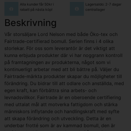
Alla kunder får 50kr i
Lagersaldo: 2-7 dagar
rabatt på nästa köp!
centrallager
Beskrivning
Vår storsäljare Lord Nelson med både Öko-tex och
Fairtrade-certifierad bomull. Serien finns i 4 olika
storlekar. För oss som leverantör är det viktigt att
kunna erbjuda produkter där vi har noggrann kontroll
på framtagningen av produkterna, något som vi
kontinuerligt arbetar med att bli bättre på. Väljer du
Fairtrade-märkta produkter skapar du möjligheter till
förändring. Du bidrar till att odlare och anställda, med
egen kraft, kan förbättra sina arbets- och
levnadsvillkor. Fairtrade är en oberoende certifiering
med uttalat mål att motverka fattigdom och stärka
människors inflytande och handlingskraft med syfte
att skapa förändring och utveckling. Detta är en
underbar frotté som är av kammad bomull, den är