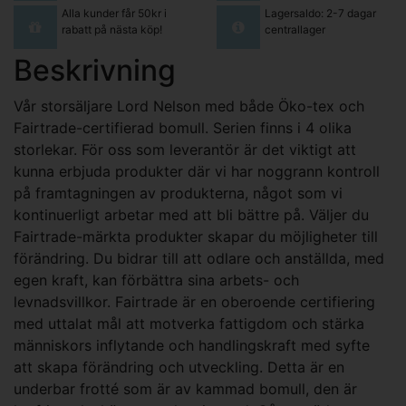
Alla kunder får 50kr i
Lagersaldo: 2-7 dagar
rabatt på nästa köp!
centrallager
Beskrivning
Vår storsäljare Lord Nelson med både Öko-tex och
Fairtrade-certifierad bomull. Serien finns i 4 olika
storlekar. För oss som leverantör är det viktigt att
kunna erbjuda produkter där vi har noggrann kontroll
på framtagningen av produkterna, något som vi
kontinuerligt arbetar med att bli bättre på. Väljer du
Fairtrade-märkta produkter skapar du möjligheter till
förändring. Du bidrar till att odlare och anställda, med
egen kraft, kan förbättra sina arbets- och
levnadsvillkor. Fairtrade är en oberoende certifiering
med uttalat mål att motverka fattigdom och stärka
människors inflytande och handlingskraft med syfte
att skapa förändring och utveckling. Detta är en
underbar frotté som är av kammad bomull, den är