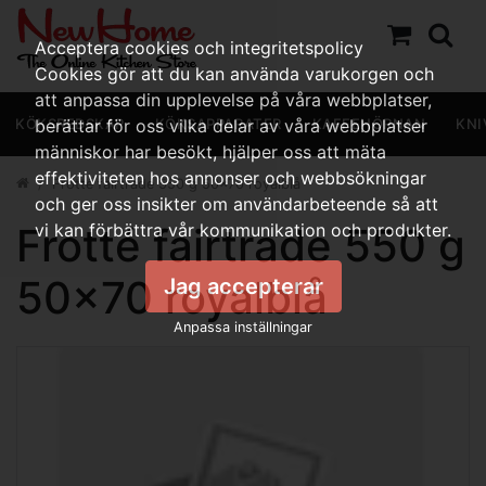
Acceptera cookies och integritetspolicy
Cookies gör att du kan använda varukorgen och
att anpassa din upplevelse på våra webbplatser,
KÖKSREDSKAP
berättar för oss vilka delar av våra webbplatser
KÖKSAPPARATER
KAFFEHÖRNAN
KNI
människor har besökt, hjälper oss att mäta
effektiviteten hos annonser och webbsökningar
Frotté fairtrade 550 g 50x70 royalblå
och ger oss insikter om användarbeteende så att
Frotté fairtrade 550 g
vi kan förbättra vår kommunikation och produkter.
50x70 royalblå
Jag accepterar
Anpassa inställningar