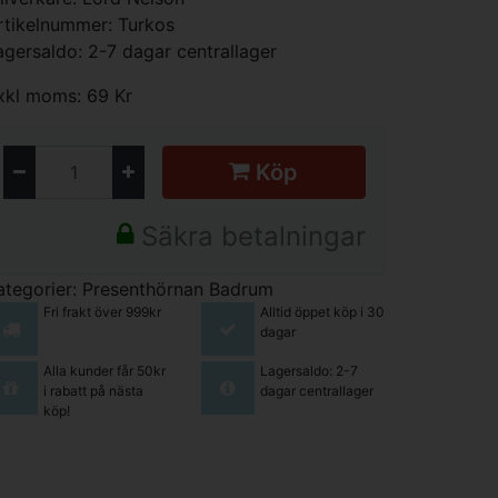
rtikelnummer: Turkos
agersaldo: 2-7 dagar centrallager
xkl moms: 69 Kr
Köp
Säkra betalningar
ategorier:
Presenthörnan
Badrum
Fri frakt över 999kr
Alltid öppet köp i 30
dagar
Alla kunder får 50kr
Lagersaldo: 2-7
i rabatt på nästa
dagar centrallager
köp!