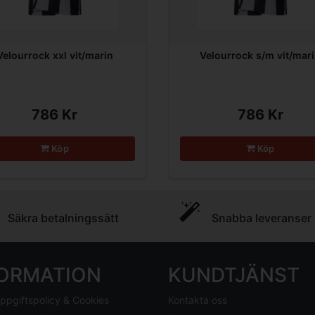
Velourrock xxl vit/marin
Velourrock s/m vit/mar
786 Kr
786 Kr
Köp
Köp
Säkra betalningssätt
Snabba leveranser
FORMATION
KUNDTJÄNST
ppgiftspolicy & Cookies
Kontakta oss