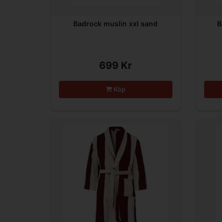
Badrock muslin xxl sand
B
699 Kr
Köp