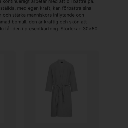
kontinuerligt arbetar med att bli bättre på.
nställda, med egen kraft, kan förbättra sina
om och stärka människors inflytande och
mmad bomull, den är kraftig och skön att
du får den i presentkartong. Storlekar: 30x50