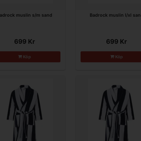
adrock muslin s/m sand
Badrock muslin l/xl sa
699 Kr
699 Kr
Köp
Köp