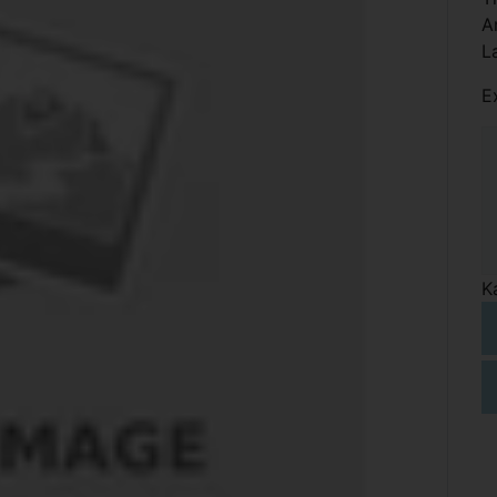
A
L
E
K