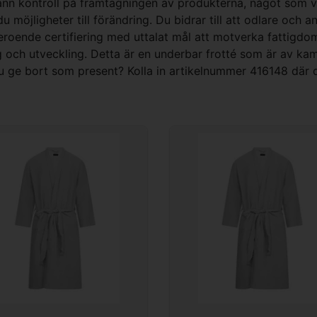
nn kontroll på framtagningen av produkterna, något som vi 
 möjligheter till förändring. Du bidrar till att odlare och a
beroende certifiering med uttalat mål att motverka fattigd
g och utveckling. Detta är en underbar frotté som är av ka
du ge bort som present? Kolla in artikelnummer 416148 där 