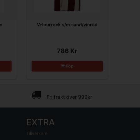
in
Velourrock s/m sand/vinröd
786 Kr
Köp
Fri frakt över 999kr
EXTRA
Tillverkare