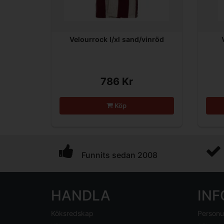
Velourrock l/xl sand/vinröd
786 Kr
Köp
Funnits sedan 2008
HANDLA
IN
Köksredskap
Personu