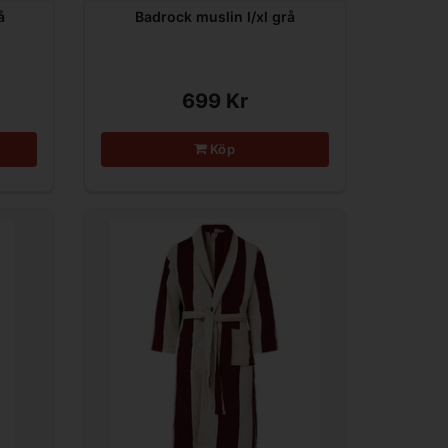
å
Badrock muslin l/xl grå
699 Kr
Köp