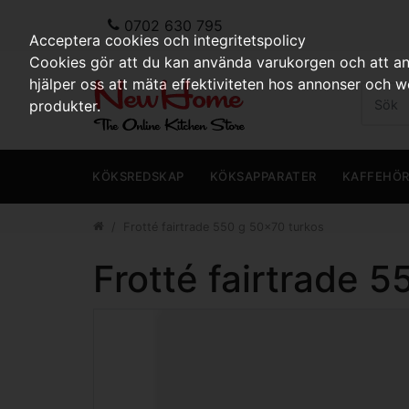
0702 630 795
Acceptera cookies och integritetspolicy
Cookies gör att du kan använda varukorgen och att anp
hjälper oss att mäta effektiviteten hos annonser och 
produkter.
KÖKSREDSKAP
KÖKSAPPARATER
KAFFEHÖ
Frotté fairtrade 550 g 50x70 turkos
Frotté fairtrade 