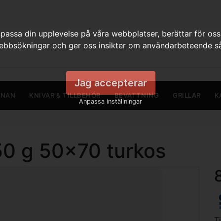
assa din upplevelse på våra webbplatser, berättar för oss
webbsökningar och ger oss insikter om användarbeteende så
Jag accepterar
RNAN
KNIVAR & TILLBEHÖR
BEVATTNING
GRILLAR
K
Anpassa inställningar
550 g 50x70 turkos
T