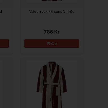
nd
Velourrock xxl sand/vinröd
786 Kr
Köp