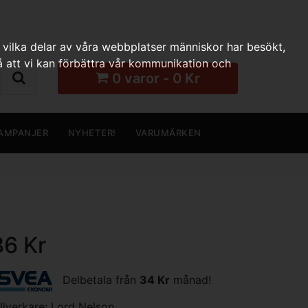
 vilka delar av våra webbplatser människor har besökt,
 att vi kan förbättra vår kommunikation och
0 varor - 0 Kr
AMPANJER
NYHETER!
VARUMÄRKEN
86 Kr
Delbetala från
34 Kr
månad!
illverkare:
Lord Nelson