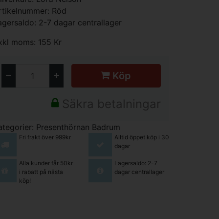
rtikelnummer: Röd
agersaldo: 2-7 dagar centrallager
xkl moms: 155 Kr
Köp
Säkra betalningar
ategorier:
Presenthörnan
Badrum
Fri frakt över 999kr
Alltid öppet köp i 30
dagar
Alla kunder får 50kr
Lagersaldo: 2-7
i rabatt på nästa
dagar centrallager
köp!