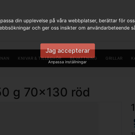
assa din upplevelse på våra webbplatser, berättar för oss
webbsökningar och ger oss insikter om användarbeteende så
Jag accepterar
RNAN
KNIVAR & TILLBEHÖR
BEVATTNING
GRILLAR
K
Anpassa inställningar
550 g 70x130 röd
T