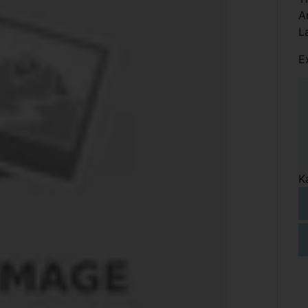
A
L
E
K