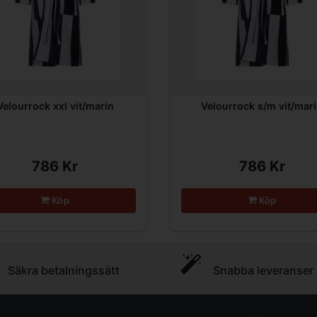
Velourrock xxl vit/marin
Velourrock s/m vit/mar
786 Kr
786 Kr
Köp
Köp
Säkra betalningssätt
Snabba leveranser