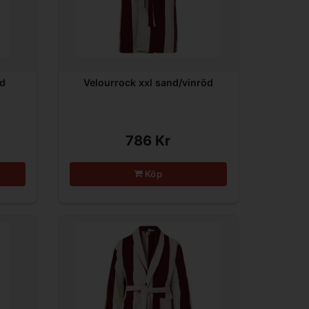
nd
Velourrock xxl sand/vinröd
786 Kr
Köp