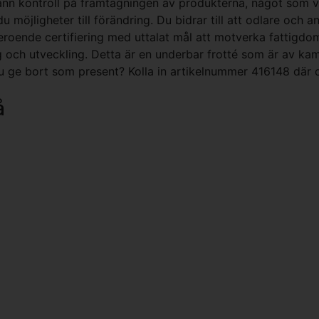
nn kontroll på framtagningen av produkterna, något som vi 
 möjligheter till förändring. Du bidrar till att odlare och a
beroende certifiering med uttalat mål att motverka fattigd
g och utveckling. Detta är en underbar frotté som är av ka
du ge bort som present? Kolla in artikelnummer 416148 där 
å