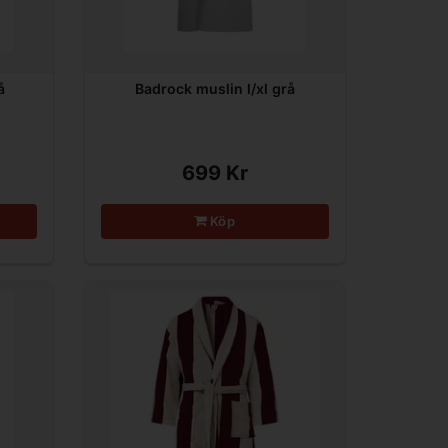
å
Badrock muslin l/xl grå
699 Kr
Köp