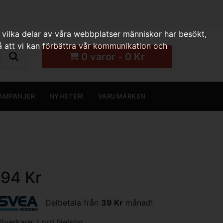
 vilka delar av våra webbplatser människor har besökt,
 att vi kan förbättra vår kommunikation och
0 varor - 0 Kr
AMPANJER
NYHETER!
VARUMÄRKEN
194 Kr
Delbetala från
39 Kr
månad!
illverkare:
Lord Nelson