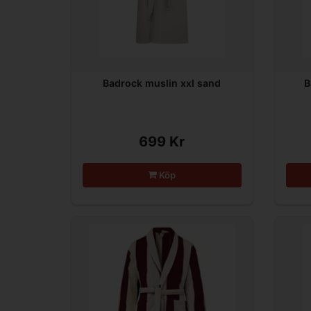
Badrock muslin xxl sand
B
699 Kr
Köp