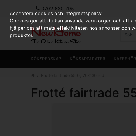
0702 630 795
Acceptera cookies och integritetspolicy
Cookies gör att du kan använda varukorgen och att anp
hjälper oss att mäta effektiviteten hos annonser och 
produkter.
KÖKSREDSKAP
KÖKSAPPARATER
KAFFEHÖ
Frotté fairtrade 550 g 70x130 röd
Frotté fairtrade 