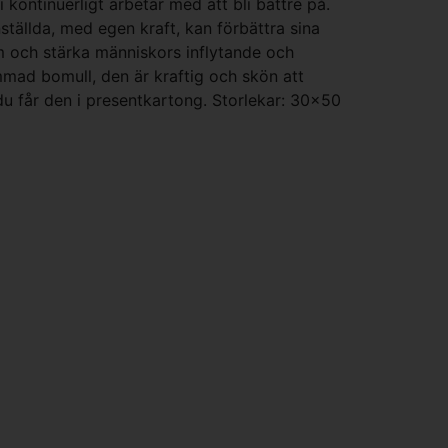
kontinuerligt arbetar med att bli bättre på.
nställda, med egen kraft, kan förbättra sina
om och stärka människors inflytande och
mmad bomull, den är kraftig och skön att
du får den i presentkartong. Storlekar: 30x50