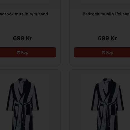
adrock muslin s/m sand
Badrock muslin l/xl sa
699 Kr
699 Kr
Köp
Köp