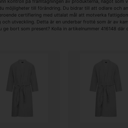
nn kontroll på framtagningen av produkterna, något som vi 
 möjligheter till förändring. Du bidrar till att odlare och a
beroende certifiering med uttalat mål att motverka fattigd
g och utveckling. Detta är en underbar frotté som är av ka
du ge bort som present? Kolla in artikelnummer 416148 där 