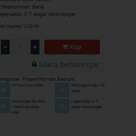
rtikelnummer: Sand
agersaldo: 2-7 dagar centrallager
xkl moms: 239 Kr
Köp
Säkra betalningar
ategorier:
Presenthörnan
Badrum
Fri frakt över 999kr
Alltid öppet köp i 30
dagar
Alla kunder får 50kr
Lagersaldo: 2-7
i rabatt på nästa
dagar centrallager
köp!