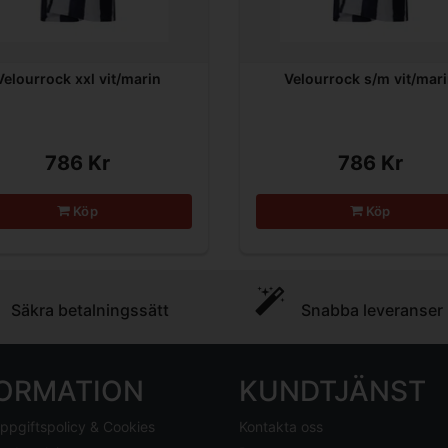
Velourrock xxl vit/marin
Velourrock s/m vit/mar
786 Kr
786 Kr
Köp
Köp
Säkra betalningssätt
Snabba leveranser
FORMATION
KUNDTJÄNST
ppgiftspolicy & Cookies
Kontakta oss