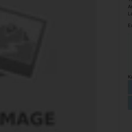
A
L
E
K