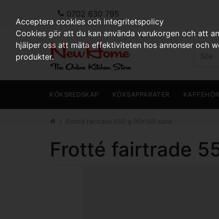
0702 630 795
Acceptera cookies och integritetspolicy
Cookies gör att du kan använda varukorgen och att anp
hjälper oss att mäta effektiviteten hos annonser och 
produkter.
KÖKSREDSKAP
KÖKSAPPARATER
KAFFEHÖ
Frotté fairtrade 550 g 90x150 sand
Frotté fairtrade 