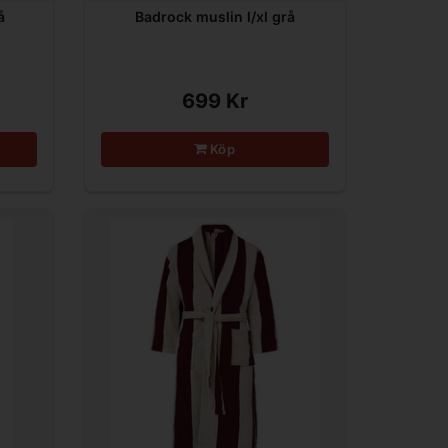
å
Badrock muslin l/xl grå
699 Kr
Köp