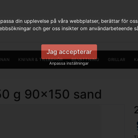
assa din upplevelse på våra webbplatser, berättar för oss
webbsökningar och ger oss insikter om användarbeteende så
Jag accepterar
RNAN
KNIVAR & TILLBEHÖR
BEVATTNING
GRILLAR
K
Anpassa inställningar
550 g 90x150 sand
T