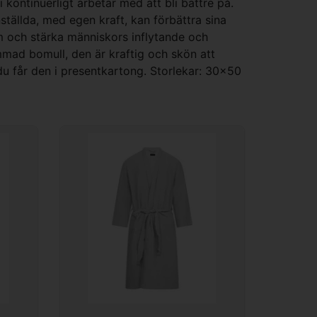
kontinuerligt arbetar med att bli bättre på.
nställda, med egen kraft, kan förbättra sina
om och stärka människors inflytande och
mmad bomull, den är kraftig och skön att
du får den i presentkartong. Storlekar: 30x50