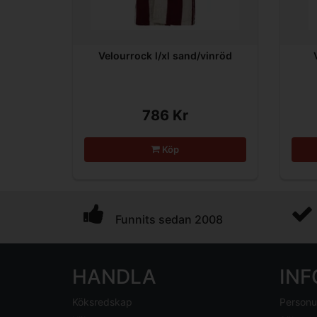
Velourrock l/xl sand/vinröd
786 Kr
Köp
Funnits sedan 2008
HANDLA
IN
Köksredskap
Personu