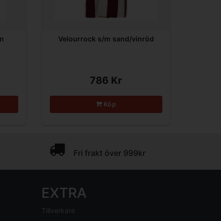
in
Velourrock s/m sand/vinröd
786 Kr
Köp
Fri frakt över 999kr
EXTRA
Tillverkare