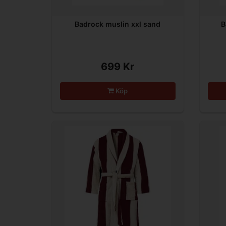
Badrock muslin xxl sand
B
699 Kr
Köp