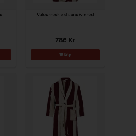
nd
Velourrock xxl sand/vinröd
786 Kr
Köp