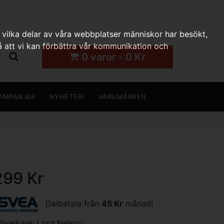
 vilka delar av våra webbplatser människor har besökt,
 att vi kan förbättra vår kommunikation och
0 varor - 0 Kr
AMPANJER
NYHETER!
VARUMÄRKEN
299 Kr
Delbetala från
45 Kr
månad!
illverkare:
Lord Nelson