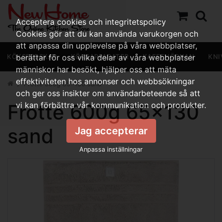
Acceptera cookies och integritetspolicy
Cookies gör att du kan använda varukorgen och
att anpassa din upplevelse på våra webbplatser,
KÖKSREDSKAP
berättar för oss vilka delar av våra webbplatser
KÖKSAPPARATER
KAFFEHÖRNAN
KNI
människor har besökt, hjälper oss att mäta
effektiviteten hos annonser och webbsökningar
Frotté 600g 65x130 sand
och ger oss insikter om användarbeteende så att
Frotté 600g 65x130
vi kan förbättra vår kommunikation och produkter.
sand
Jag accepterar
Anpassa inställningar