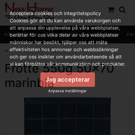
Acceptera cookies och integritetspolicy
Cookies gör att du kan använda varukorgen och
att anpassa din upplevelse på våra webbplatser,
KÖKSREDSKAP
berättar för oss vilka delar av våra webbplatser
KÖKSAPPARATER
KAFFEHÖRNAN
KNI
människor har besökt, hjälper oss att mäta
effektiviteten hos annonser och webbsökningar
Frotté 550g 50x70 marinblå
och ger oss insikter om användarbeteende så att
Frotté 550g 50x70
vi kan förbättra vår kommunikation och produkter.
marinblå
Jag accepterar
Anpassa inställningar